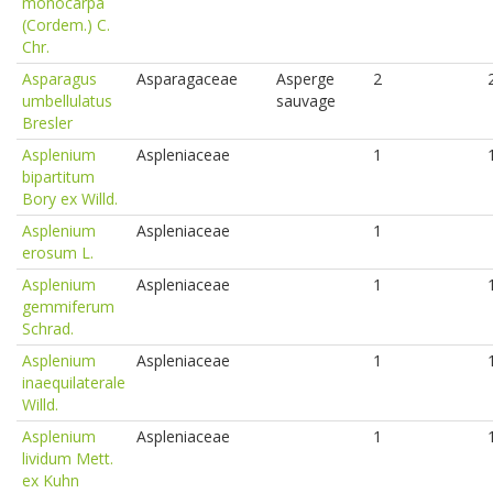
monocarpa
(Cordem.) C.
Chr.
Asparagus
Asparagaceae
Asperge
2
umbellulatus
sauvage
Bresler
Asplenium
Aspleniaceae
1
bipartitum
Bory ex Willd.
Asplenium
Aspleniaceae
1
erosum L.
Asplenium
Aspleniaceae
1
gemmiferum
Schrad.
Asplenium
Aspleniaceae
1
inaequilaterale
Willd.
Asplenium
Aspleniaceae
1
lividum Mett.
ex Kuhn