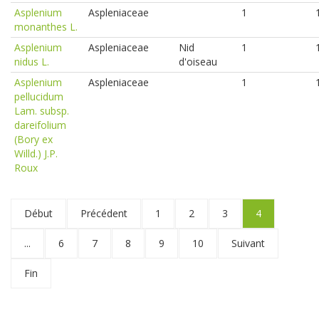
Asplenium
Aspleniaceae
1
monanthes L.
Asplenium
Aspleniaceae
Nid
1
nidus L.
d'oiseau
Asplenium
Aspleniaceae
1
pellucidum
Lam. subsp.
dareifolium
(Bory ex
Willd.) J.P.
Roux
Début
Précédent
1
2
3
4
...
6
7
8
9
10
Suivant
Fin