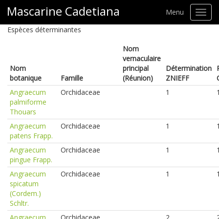
Mascarine Cadetiana
Menu
Toggl
navig
Espèces déterminantes
Nom
vernaculaire
Nom
principal
Détermination
botanique
Famille
(Réunion)
ZNIEFF
Angraecum
Orchidaceae
1
palmiforme
Thouars
Angraecum
Orchidaceae
1
patens Frapp.
Angraecum
Orchidaceae
1
pingue Frapp.
Angraecum
Orchidaceae
1
spicatum
(Cordem.)
Schltr.
Angraecum
Orchidaceae
2