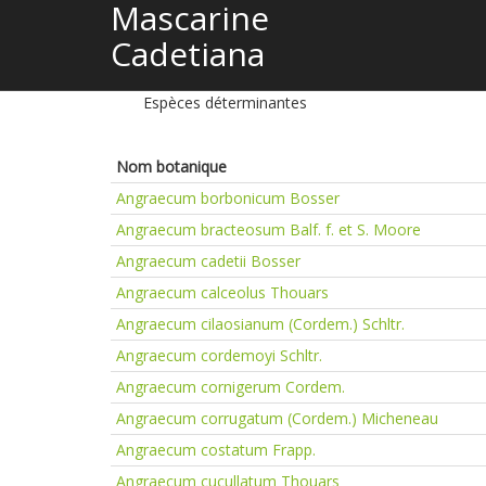
Mascarine
Cadetiana
Espèces déterminantes
Nom botanique
Angraecum borbonicum Bosser
Angraecum bracteosum Balf. f. et S. Moore
Angraecum cadetii Bosser
Angraecum calceolus Thouars
Angraecum cilaosianum (Cordem.) Schltr.
Angraecum cordemoyi Schltr.
Angraecum cornigerum Cordem.
Angraecum corrugatum (Cordem.) Micheneau
Angraecum costatum Frapp.
Angraecum cucullatum Thouars