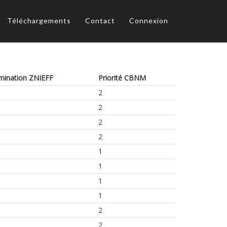
Téléchargements
Contact
Connexion
mination ZNIEFF
Priorité CBNM
2
2
2
2
1
1
1
1
2
2