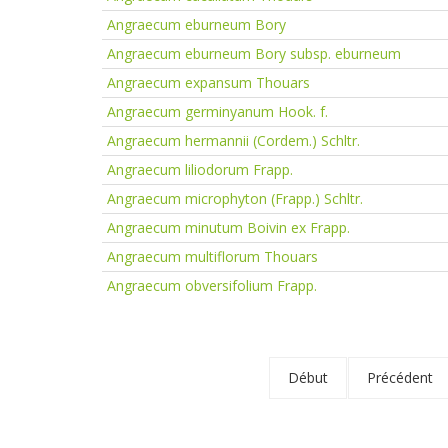
Angraecum eburneum Bory
Angraecum eburneum Bory subsp. eburneum
Angraecum expansum Thouars
Angraecum germinyanum Hook. f.
Angraecum hermannii (Cordem.) Schltr.
Angraecum liliodorum Frapp.
Angraecum microphyton (Frapp.) Schltr.
Angraecum minutum Boivin ex Frapp.
Angraecum multiflorum Thouars
Angraecum obversifolium Frapp.
Début
Précédent