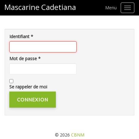
Mascarine Cadetiana
Menu
Toggl
navig
Identifiant
*
Mot de passe
*
Se rappeler de moi
CONNEXION
© 2026
CBNM