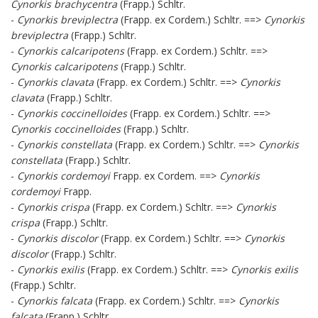
Cynorkis brachycentra
(Frapp.) Schltr.
-
Cynorkis breviplectra
(Frapp. ex Cordem.) Schltr. ==>
Cynorkis
breviplectra
(Frapp.) Schltr.
-
Cynorkis calcaripotens
(Frapp. ex Cordem.) Schltr. ==>
Cynorkis calcaripotens
(Frapp.) Schltr.
-
Cynorkis clavata
(Frapp. ex Cordem.) Schltr. ==>
Cynorkis
clavata
(Frapp.) Schltr.
-
Cynorkis coccinelloides
(Frapp. ex Cordem.) Schltr. ==>
Cynorkis coccinelloides
(Frapp.) Schltr.
-
Cynorkis constellata
(Frapp. ex Cordem.) Schltr. ==>
Cynorkis
constellata
(Frapp.) Schltr.
-
Cynorkis cordemoyi
Frapp. ex Cordem. ==>
Cynorkis
cordemoyi
Frapp.
-
Cynorkis crispa
(Frapp. ex Cordem.) Schltr. ==>
Cynorkis
crispa
(Frapp.) Schltr.
-
Cynorkis discolor
(Frapp. ex Cordem.) Schltr. ==>
Cynorkis
discolor
(Frapp.) Schltr.
-
Cynorkis exilis
(Frapp. ex Cordem.) Schltr. ==>
Cynorkis exilis
(Frapp.) Schltr.
-
Cynorkis falcata
(Frapp. ex Cordem.) Schltr. ==>
Cynorkis
falcata
(Frapp.) Schltr.