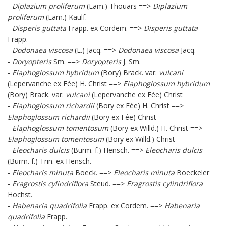
-
Diplazium proliferum
(Lam.) Thouars ==>
Diplazium
proliferum
(Lam.) Kaulf.
-
Disperis guttata
Frapp. ex Cordem. ==>
Disperis guttata
Frapp.
-
Dodonaea viscosa
(L.) Jacq. ==>
Dodonaea viscosa
Jacq.
-
Doryopteris
Sm. ==>
Doryopteris
J. Sm.
-
Elaphoglossum hybridum
(Bory) Brack. var.
vulcani
(Lepervanche ex Fée) H. Christ ==>
Elaphoglossum hybridum
(Bory) Brack. var.
vulcani
(Lepervanche ex Fée) Christ
-
Elaphoglossum richardii
(Bory ex Fée) H. Christ ==>
Elaphoglossum richardii
(Bory ex Fée) Christ
-
Elaphoglossum tomentosum
(Bory ex Willd.) H. Christ ==>
Elaphoglossum tomentosum
(Bory ex Willd.) Christ
-
Eleocharis dulcis
(Burm. f.) Hensch. ==>
Eleocharis dulcis
(Burm. f.) Trin. ex Hensch.
-
Eleocharis minuta
Boeck. ==>
Eleocharis minuta
Boeckeler
-
Eragrostis cylindriflora
Steud. ==>
Eragrostis cylindriflora
Hochst.
-
Habenaria quadrifolia
Frapp. ex Cordem. ==>
Habenaria
quadrifolia
Frapp.