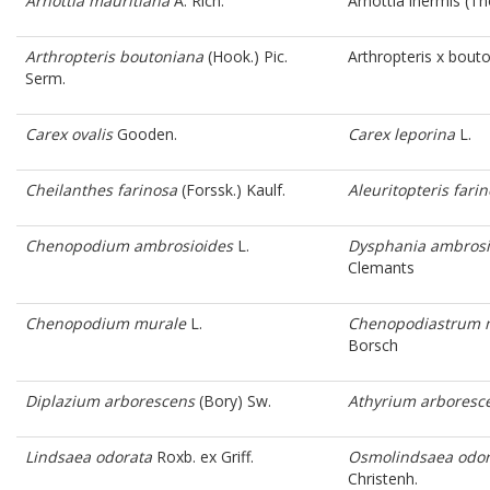
Arnottia mauritiana
A. Rich.
Arnottia inermis
(Th
Arthropteris boutoniana
(Hook.) Pic.
Arthropteris x bout
Serm.
Carex ovalis
Gooden.
Carex leporina
L.
Cheilanthes farinosa
(Forssk.) Kaulf.
Aleuritopteris fari
Chenopodium ambrosioides
L.
Dysphania ambrosi
Clemants
Chenopodium murale
L.
Chenopodiastrum 
Borsch
Diplazium arborescens
(Bory) Sw.
Athyrium arboresc
Lindsaea odorata
Roxb. ex Griff.
Osmolindsaea odor
Christenh.