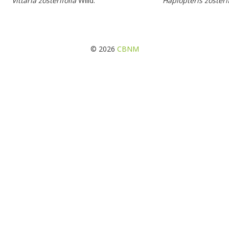
Vittaria zosterifolia
Willd.
Haplopteris zosterif
© 2026
CBNM