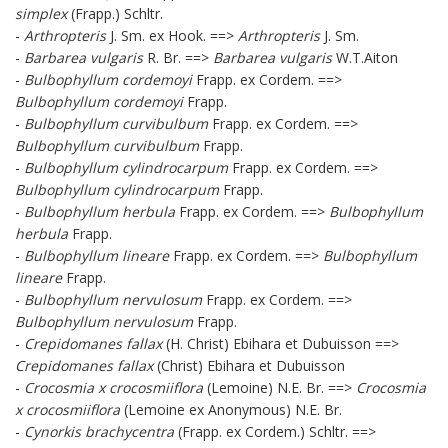
simplex
(Frapp.) Schltr.
-
Arthropteris
J. Sm. ex Hook. ==>
Arthropteris
J. Sm.
-
Barbarea vulgaris
R. Br. ==>
Barbarea vulgaris
W.T.Aiton
-
Bulbophyllum cordemoyi
Frapp. ex Cordem. ==>
Bulbophyllum cordemoyi
Frapp.
-
Bulbophyllum curvibulbum
Frapp. ex Cordem. ==>
Bulbophyllum curvibulbum
Frapp.
-
Bulbophyllum cylindrocarpum
Frapp. ex Cordem. ==>
Bulbophyllum cylindrocarpum
Frapp.
-
Bulbophyllum herbula
Frapp. ex Cordem. ==>
Bulbophyllum
herbula
Frapp.
-
Bulbophyllum lineare
Frapp. ex Cordem. ==>
Bulbophyllum
lineare
Frapp.
-
Bulbophyllum nervulosum
Frapp. ex Cordem. ==>
Bulbophyllum nervulosum
Frapp.
-
Crepidomanes fallax
(H. Christ) Ebihara et Dubuisson ==>
Crepidomanes fallax
(Christ) Ebihara et Dubuisson
-
Crocosmia x crocosmiiflora
(Lemoine) N.E. Br. ==>
Crocosmia
x crocosmiiflora
(Lemoine ex Anonymous) N.E. Br.
-
Cynorkis brachycentra
(Frapp. ex Cordem.) Schltr. ==>