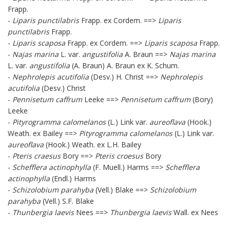
Frapp.
-
Liparis punctilabris
Frapp. ex Cordem. ==>
Liparis
punctilabris
Frapp.
-
Liparis scaposa
Frapp. ex Cordem. ==>
Liparis scaposa
Frapp.
-
Najas marina
L. var.
angustifolia
A. Braun ==>
Najas marina
L. var.
angustifolia
(A. Braun) A. Braun ex K. Schum.
-
Nephrolepis acutifolia
(Desv.) H. Christ ==>
Nephrolepis
acutifolia
(Desv.) Christ
-
Pennisetum caffrum
Leeke ==>
Pennisetum caffrum
(Bory)
Leeke
-
Pityrogramma calomelanos
(L.) Link var.
aureoflava
(Hook.)
Weath. ex Bailey ==>
Pityrogramma calomelanos
(L.) Link var.
aureoflava
(Hook.) Weath. ex L.H. Bailey
-
Pteris craesus
Bory ==>
Pteris croesus
Bory
-
Schefflera actinophylla
(F. Muell.) Harms ==>
Schefflera
actinophylla
(Endl.) Harms
-
Schizolobium parahyba
(Vell.) Blake ==>
Schizolobium
parahyba
(Vell.) S.F. Blake
-
Thunbergia laevis
Nees ==>
Thunbergia laevis
Wall. ex Nees