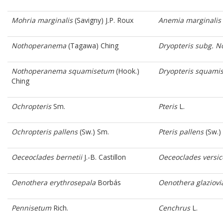
Mohria marginalis
(Savigny) J.P. Roux
Anemia marginalis
Nothoperanema
(Tagawa) Ching
Dryopteris subg. 
Nothoperanema
squamisetum
(Hook.)
Dryopteris squami
Ching
Ochropteris
Sm.
Pteris
L.
Ochropteris pallens
(Sw.) Sm.
Pteris pallens
(Sw.)
Oeceoclades bernetii
J.-B. Castillon
Oeceoclades versic
Oenothera erythrosepala
Borbás
Oenothera glaziovi
Pennisetum
Rich.
Cenchrus
L.