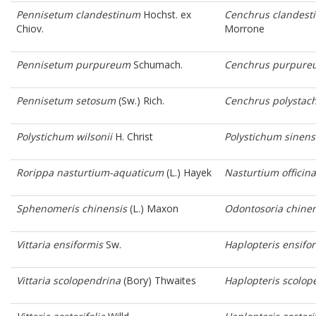
Pennisetum clandestinum
Hochst. ex
Cenchrus clandest
Chiov.
Morrone
Pennisetum purpureum
Schumach.
Cenchrus purpure
Pennisetum setosum
(Sw.) Rich.
Cenchrus polystach
Polystichum wilsonii
H. Christ
Polystichum sinens
Rorippa nasturtium-aquaticum
(L.) Hayek
Nasturtium officina
Sphenomeris chinensis
(L.) Maxon
Odontosoria chinen
Vittaria ensiformis
Sw.
Haplopteris ensifo
Vittaria scolopendrina
(Bory) Thwaites
Haplopteris scolop