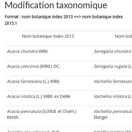
Modification taxonomique
Format : nom botanique index 2013 ==> nom botanique index
2015.1
Nom botanique Index 2013
Nom bota
Acacia chundra
Willd.
Senegalia chundra
Acacia concinna
(Willd.) DC.
Senegalia rugata
(L
Acacia farnesiana
(L.) Willd.
Vachellia farnesian
Acacia nilotica
(L.) Willd. ex Delile
Vachellia nilotica
(L
Acacia pennatula
(Schltdl. et Cham.)
Vachellia pennatul
Benth.
Ebinger