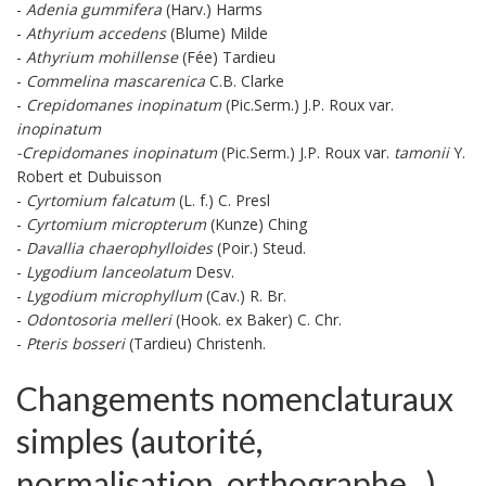
-
Adenia gummifera
(Harv.) Harms
-
Athyrium accedens
(Blume) Milde
-
Athyrium mohillense
(Fée) Tardieu
-
Commelina mascarenica
C.B. Clarke
-
Crepidomanes inopinatum
(Pic.Serm.) J.P. Roux var.
inopinatum
-
Crepidomanes inopinatum
(Pic.Serm.) J.P. Roux var.
tamonii
Y.
Robert et Dubuisson
-
Cyrtomium falcatum
(L. f.) C. Presl
-
Cyrtomium micropterum
(Kunze) Ching
-
Davallia chaerophylloides
(Poir.) Steud.
-
Lygodium lanceolatum
Desv.
-
Lygodium microphyllum
(Cav.) R. Br.
-
Odontosoria melleri
(Hook. ex Baker) C. Chr.
-
Pteris bosseri
(Tardieu) Christenh.
Changements nomenclaturaux
simples (autorité,
normalisation, orthographe...)