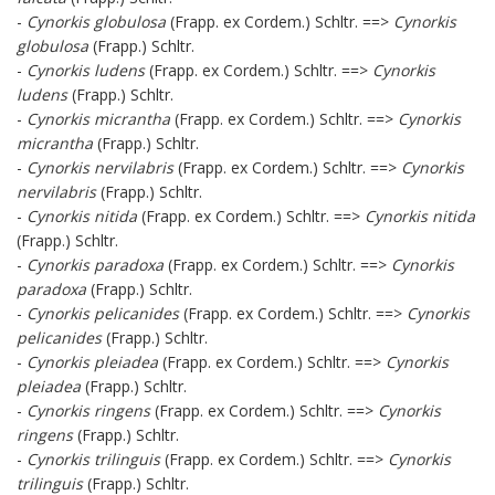
-
Cynorkis globulosa
(Frapp. ex Cordem.) Schltr. ==>
Cynorkis
globulosa
(Frapp.) Schltr.
-
Cynorkis ludens
(Frapp. ex Cordem.) Schltr. ==>
Cynorkis
ludens
(Frapp.) Schltr.
-
Cynorkis micrantha
(Frapp. ex Cordem.) Schltr. ==>
Cynorkis
micrantha
(Frapp.) Schltr.
-
Cynorkis nervilabris
(Frapp. ex Cordem.) Schltr. ==>
Cynorkis
nervilabris
(Frapp.) Schltr.
-
Cynorkis nitida
(Frapp. ex Cordem.) Schltr. ==>
Cynorkis nitida
(Frapp.) Schltr.
-
Cynorkis paradoxa
(Frapp. ex Cordem.) Schltr. ==>
Cynorkis
paradoxa
(Frapp.) Schltr.
-
Cynorkis pelicanides
(Frapp. ex Cordem.) Schltr. ==>
Cynorkis
pelicanides
(Frapp.) Schltr.
-
Cynorkis pleiadea
(Frapp. ex Cordem.) Schltr. ==>
Cynorkis
pleiadea
(Frapp.) Schltr.
-
Cynorkis ringens
(Frapp. ex Cordem.) Schltr. ==>
Cynorkis
ringens
(Frapp.) Schltr.
-
Cynorkis trilinguis
(Frapp. ex Cordem.) Schltr. ==>
Cynorkis
trilinguis
(Frapp.) Schltr.