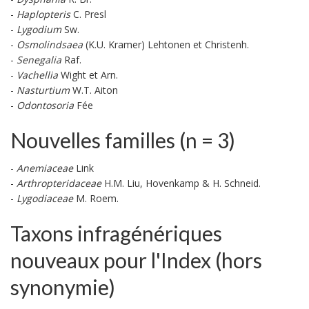
-
Haplopteris
C. Presl
-
Lygodium
Sw.
-
Osmolindsaea
(K.U. Kramer) Lehtonen et Christenh.
-
Senegalia
Raf.
-
Vachellia
Wight et Arn.
-
Nasturtium
W.T. Aiton
-
Odontosoria
Fée
Nouvelles familles (n = 3)
-
Anemiaceae
Link
-
Arthropteridaceae
H.M. Liu, Hovenkamp & H. Schneid.
-
Lygodiaceae
M. Roem.
Taxons infragénériques
nouveaux pour l'Index (hors
synonymie)