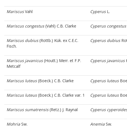
Mariscus
Vahl
Cyperus
L.
Mariscus congestus
(Vahl) C.B. Clarke
Cyperus congestus
Mariscus dubius
(Rottb.) Kük. ex C.E.C.
Cyperus dubius
Rot
Fisch.
Mariscus javanicus
(Houtt.) Merr. et F.P.
Cyperus javanicus
H
Metcalf
Mariscus luteus
(Boeck.) C.B. Clarke
Cyperus luteus
Boe
Mariscus luteus
(Boeck.) C.B. Clarke var. 1
Cyperus luteus
Boec
Mariscus sumatrensis
(Retz.) J. Raynal
Cyperus cyperoide
Mohria
Sw.
Anemia
Sw.