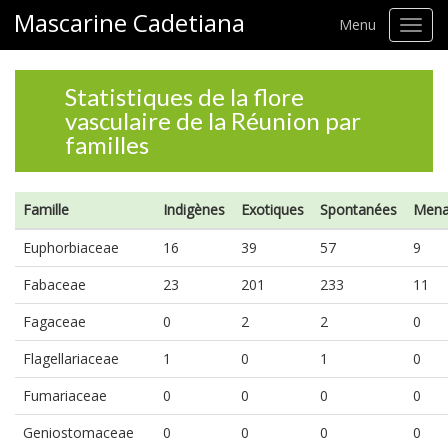
Mascarine Cadetiana
Menu
Toggl
navig
Statistiques de la flore
vasculaire de la Réunion par
familles
Famille
Indigènes
Exotiques
Spontanées
Mena
Euphorbiaceae
16
39
57
9
Fabaceae
23
201
233
11
Fagaceae
0
2
2
0
Flagellariaceae
1
0
1
0
Fumariaceae
0
0
0
0
Geniostomaceae
0
0
0
0