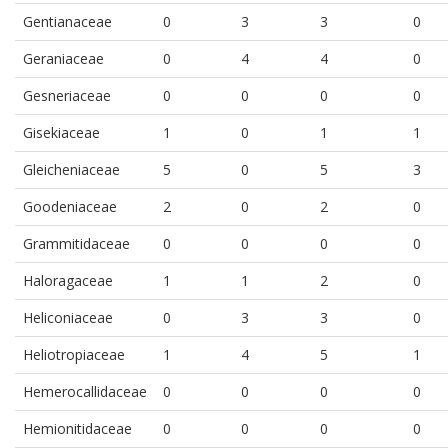
Gentianaceae
0
3
3
0
Geraniaceae
0
4
4
0
Gesneriaceae
0
0
0
0
Gisekiaceae
1
0
1
1
Gleicheniaceae
5
0
5
3
Goodeniaceae
2
0
2
0
Grammitidaceae
0
0
0
0
Haloragaceae
1
1
2
0
Heliconiaceae
0
3
3
0
Heliotropiaceae
1
4
5
1
Hemerocallidaceae
0
0
0
0
Hemionitidaceae
0
0
0
0