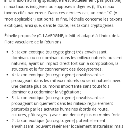
information au rang spécifique n'est actuellement pas possible),
ni aux taxons indigènes ou supposés indigènes (I, I?), ni aux
taxons cités par erreur. Dans ces derniers cas, un code "X" (=
"non applicable") est porté. In fine, l'échelle concerne les taxons
exotiques, ainsi que, dans le doute, les taxons cryptogènes.
Échelle proposée (C. LAVERGNE, inédit et adapté à l'Index de la
Flore vasculaire de la Réunion)
5 : taxon exotique (ou cryptogène) très envahissant,
dominant ou co-dominant dans les milieux naturels ou semi-
naturels, ayant un impact direct fort sur la composition, la
structure et le fonctionnement des écosystèmes ;
4 : taxon exotique (ou cryptogène) envahissant se
propageant dans les milieux naturels ou semi-naturels avec
une densité plus ou moins importante sans toutefois
dominer ou codominer la végétation ;
3 : taxon exotique (ou cryptogène) envahissant se
propageant uniquement dans les milieux régulièrement
perturbés par les activités humaines (bords de route,
cultures, pâturages...) avec une densité plus ou moins forte ;
2 : taxon exotique (ou cryptogène) potentiellement
envahissant, pouvant régénérer localement (naturalisé) mais