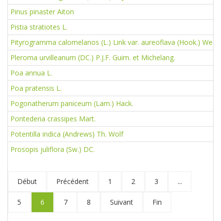
Pinus pinaster Aiton
Pistia stratiotes L.
Pityrogramma calomelanos (L.) Link var. aureoflava (Hook.) Weath.
Pleroma urvilleanum (DC.) P.J.F. Guim. et Michelang.
Poa annua L.
Poa pratensis L.
Pogonatherum paniceum (Lam.) Hack.
Pontederia crassipes Mart.
Potentilla indica (Andrews) Th. Wolf
Prosopis juliflora (Sw.) DC.
Début
Précédent
1
2
3
...
5
6
7
8
Suivant
Fin