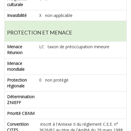
culturale
Invasibilité
X non-applicable
PROTECTION ET MENACE
Menace
LC taxon de préoccupation mineure
Réunion
Menace
mondiale
Protection
0 non protégé
régionale
Détermination
ZNIEFF
Priorité CBNM
Convention
inscrit à l'Annexe II du règlement C.E.E. n°
CITES
3626/82 au titre de l'Arrêté du 29 mars 1988,