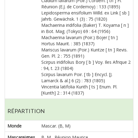
Cladium lavarum (Poir.) Cordem. [ tn ] Fl.
Réunion (E.J. de Cordemoy) : 133 (1895)
Lepidosperma ensifolium Willd. ex Link [ sb ]
Jahrb. Gewächsk. 1 (3) : 75 (1820)
Machaerina iridifolia (Baker) T. Koyama [ n ]
in Bot. Mag. (Tokyo) 69 : 64 (1956)
Machaerina lavarum (Poir.) Bojer [ tn ]
Hortus Maurit. : 385 (1837)
Mariscus lavarum (Poir.) Kuntze [ tn ] Revis.
Gen. Pl. 2 : 755 (1891)
Scirpus iridifolius Bory [ b ] Voy. Iles Afrique 2
: 94, t. 23 (1804)
Scirpus lavarum Poir. [ tb ] Encycl. [J.
Lamarck & al.] 6 (2) : 783 (1805)
Vincentia latifolia Kunth [ ts ] Enum. Pl.
[Kunth] 2 : 314 (1837)
RÉPARTITION
Monde
Mascar. (B, M)
Mascareignes
B, M Réunion,Maurice