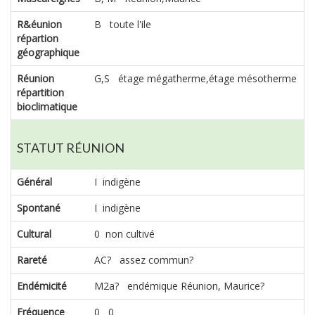
R&éunion
B toute l'ile
répartion
géographique
Réunion
G,S étage mégatherme,étage mésotherme
répartition
bioclimatique
STATUT RÉUNION
Général
I indigène
Spontané
I indigène
Cultural
0 non cultivé
Rareté
AC? assez commun?
Endémicité
M2a? endémique Réunion, Maurice?
Fréquence
0 0