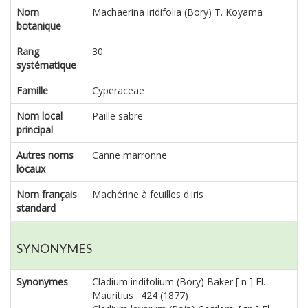
Nom
Machaerina iridifolia (Bory) T. Koyama
botanique
Rang
30
systématique
Famille
Cyperaceae
Nom local
Paille sabre
principal
Autres noms
Canne marronne
locaux
Nom français
Machérine à feuilles d'iris
standard
SYNONYMES
Synonymes
Cladium iridifolium (Bory) Baker [ n ] Fl.
Mauritius : 424 (1877)