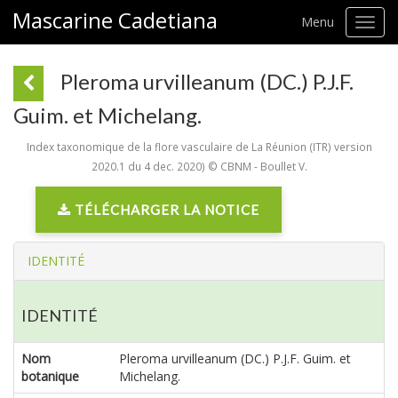
Mascarine Cadetiana
Menu
Toggl
navig
Pleroma urvilleanum (DC.) P.J.F.
Guim. et Michelang.
Index taxonomique de la flore vasculaire de La Réunion (ITR) version
2020.1 du 4 dec. 2020) © CBNM - Boullet V.
TÉLÉCHARGER LA NOTICE
IDENTITÉ
IDENTITÉ
Nom
Pleroma urvilleanum (DC.) P.J.F. Guim. et
botanique
Michelang.