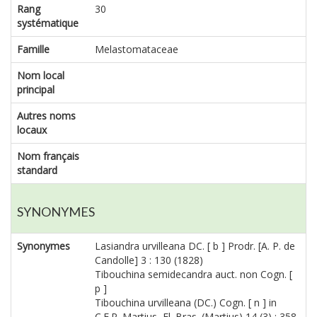
Rang
30
systématique
Famille
Melastomataceae
Nom local
principal
Autres noms
locaux
Nom français
standard
SYNONYMES
Synonymes
Lasiandra urvilleana DC. [ b ] Prodr. [A. P. de
Candolle] 3 : 130 (1828)
Tibouchina semidecandra auct. non Cogn. [
p ]
Tibouchina urvilleana (DC.) Cogn. [ n ] in
C.F.P. Martius, Fl. Bras. (Martius) 14 (3) : 358,