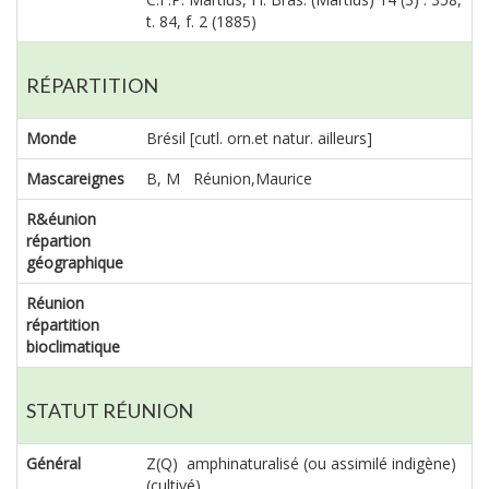
t. 84, f. 2 (1885)
RÉPARTITION
Monde
Brésil [cutl. orn.et natur. ailleurs]
Mascareignes
B, M Réunion,Maurice
R&éunion
répartion
géographique
Réunion
répartition
bioclimatique
STATUT RÉUNION
Général
Z(Q) amphinaturalisé (ou assimilé indigène)
(cultivé)