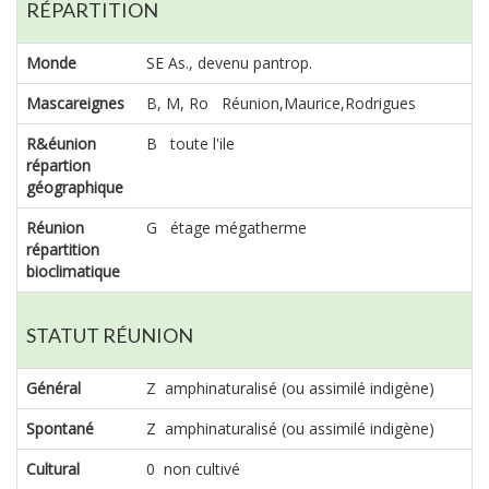
RÉPARTITION
Monde
SE As., devenu pantrop.
Mascareignes
B, M, Ro Réunion,Maurice,Rodrigues
R&éunion
B toute l'ile
répartion
géographique
Réunion
G étage mégatherme
répartition
bioclimatique
STATUT RÉUNION
Général
Z amphinaturalisé (ou assimilé indigène)
Spontané
Z amphinaturalisé (ou assimilé indigène)
Cultural
0 non cultivé