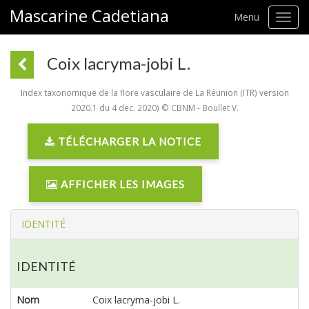
Mascarine Cadetiana
Menu
Toggl
navig
Coix lacryma-jobi L.
Index taxonomique de la flore vasculaire de La Réunion (ITR) version
2020.1 du 4 dec. 2020) © CBNM - Boullet V.
TÉLÉCHARGER LA NOTICE
AFFICHER LES IMAGES
IDENTITÉ
IDENTITÉ
Nom
Coix lacryma-jobi L.