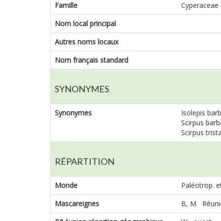
Famille
Cyperaceae
Nom local principal
Autres noms locaux
Nom français standard
SYNONYMES
Synonymes
Isolepis barb
Scirpus barba
Scirpus trist
RÉPARTITION
Monde
Paléotrop. e
Mascareignes
B, M Réuni