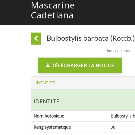
Mascarine
Cadetiana
Bulbostylis barbata (Rottb.)
Index taxonomiqu
TÉLÉCHARGER LA NOTICE
IDENTITÉ
IDENTITÉ
Nom botanique
Bulbostylis b
Rang systématique
30