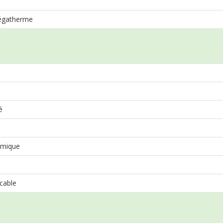
égatherme
é
mique
cable