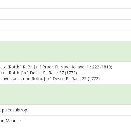
ata (Rottb.) R. Br. [ n ] Prodr. Fl. Nov. Holland. 1 : 222 (1810)
tus Rottb. [ b ] Descr. Pl. Rar. : 27 (1772)
achyos auct. non Rottb. [ p ] Descr. Pl. Rar. : 25 (1772)
t paléosubtrop.
on,Maurice