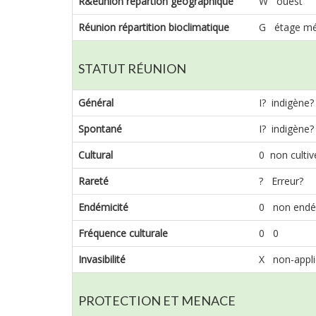
R&éunion répartion géographique
W ouest
Réunion répartition bioclimatique
G étage m
STATUT RÉUNION
Général
I? indigène?
Spontané
I? indigène?
Cultural
0 non cultiv
Rareté
? Erreur?
Endémicité
0 non endé
Fréquence culturale
0 0
Invasibilité
X non-appli
PROTECTION ET MENACE