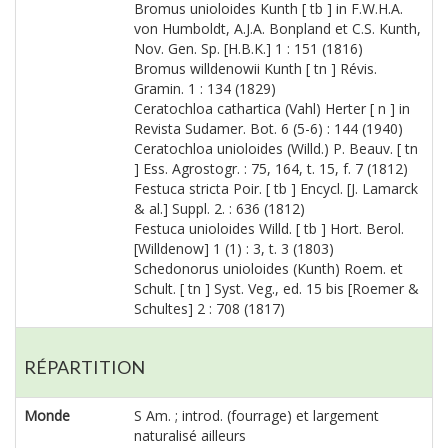
Bromus unioloides Kunth [ tb ] in F.W.H.A.
von Humboldt, A.J.A. Bonpland et C.S. Kunth,
Nov. Gen. Sp. [H.B.K.] 1 : 151 (1816)
Bromus willdenowii Kunth [ tn ] Révis.
Gramin. 1 : 134 (1829)
Ceratochloa cathartica (Vahl) Herter [ n ] in
Revista Sudamer. Bot. 6 (5-6) : 144 (1940)
Ceratochloa unioloides (Willd.) P. Beauv. [ tn
] Ess. Agrostogr. : 75, 164, t. 15, f. 7 (1812)
Festuca stricta Poir. [ tb ] Encycl. [J. Lamarck
& al.] Suppl. 2. : 636 (1812)
Festuca unioloides Willd. [ tb ] Hort. Berol.
[Willdenow] 1 (1) : 3, t. 3 (1803)
Schedonorus unioloides (Kunth) Roem. et
Schult. [ tn ] Syst. Veg., ed. 15 bis [Roemer &
Schultes] 2 : 708 (1817)
RÉPARTITION
Monde
S Am. ; introd. (fourrage) et largement
naturalisé ailleurs