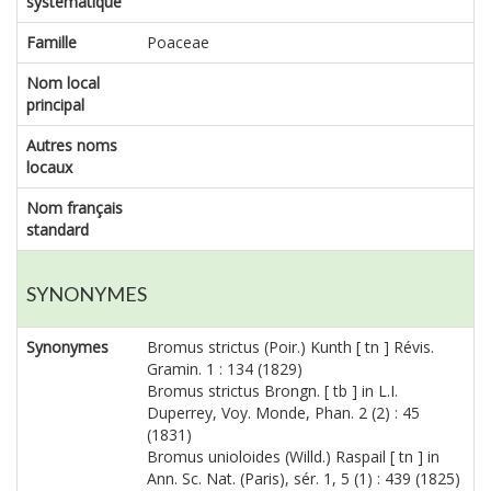
systématique
Famille
Poaceae
Nom local
principal
Autres noms
locaux
Nom français
standard
SYNONYMES
Synonymes
Bromus strictus (Poir.) Kunth [ tn ] Révis.
Gramin. 1 : 134 (1829)
Bromus strictus Brongn. [ tb ] in L.I.
Duperrey, Voy. Monde, Phan. 2 (2) : 45
(1831)
Bromus unioloides (Willd.) Raspail [ tn ] in
Ann. Sc. Nat. (Paris), sér. 1, 5 (1) : 439 (1825)