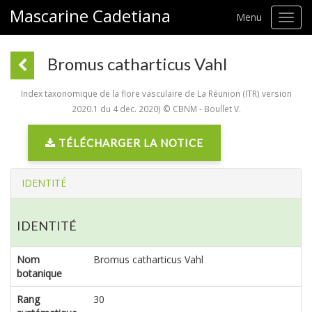
Mascarine Cadetiana
Menu
Toggl
navig
Bromus catharticus Vahl
Index taxonomique de la flore vasculaire de La Réunion (ITR) version
2020.1 du 4 dec. 2020) © CBNM - Boullet V.
TÉLÉCHARGER LA NOTICE
IDENTITÉ
IDENTITÉ
Nom
Bromus catharticus Vahl
botanique
Rang
30