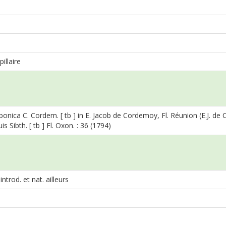
illaire
bonica C. Cordem. [ tb ] in E. Jacob de Cordemoy, Fl. Réunion (E.J. de
is Sibth. [ tb ] Fl. Oxon. : 36 (1794)
ntrod. et nat. ailleurs