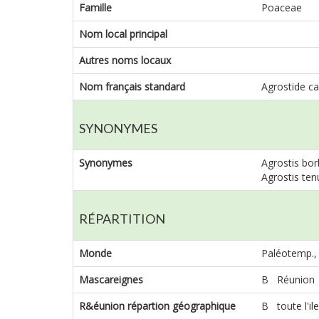
Famille
Poaceae
Nom local principal
Autres noms locaux
Nom français standard
Agrostide cap
SYNONYMES
Synonymes
Agrostis bor
Agrostis tenu
RÉPARTITION
Monde
Paléotemp., i
Mascareignes
B Réunion
R&éunion répartion géographique
B toute l'ile