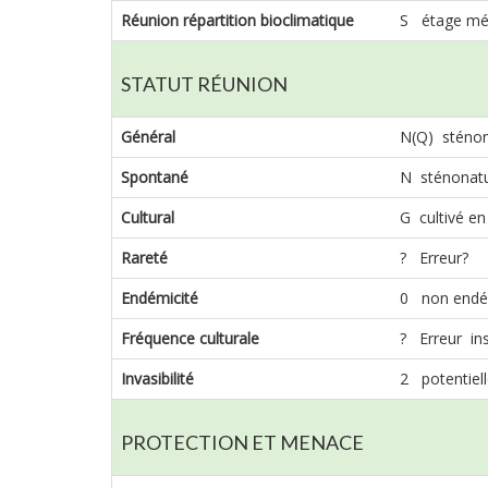
Réunion répartition bioclimatique
S étage mé
STATUT RÉUNION
Général
N(Q) sténona
Spontané
N sténonatu
Cultural
G cultivé e
Rareté
? Erreur?
Endémicité
0 non endé
Fréquence culturale
? Erreur in
Invasibilité
2 potentiel
PROTECTION ET MENACE