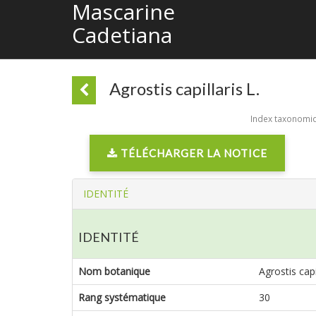
Mascarine
Cadetiana
Agrostis capillaris L.
Index taxonomiqu
TÉLÉCHARGER LA NOTICE
IDENTITÉ
IDENTITÉ
Nom botanique
Agrostis capil
Rang systématique
30