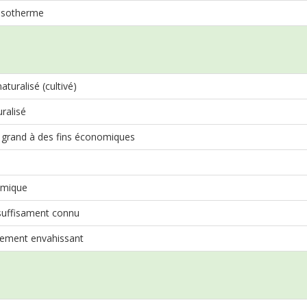
sotherme
turalisé (cultivé)
ralisé
n grand à des fins économiques
mique
suffisament connu
lement envahissant