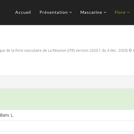
Accueil
Présentation
Mascarine
Flore
e de la flore vasculaire de La Réunion (ITR) version 2020.1 du 4 dec. 2020) © 
laris L.