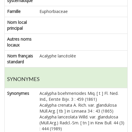
systématique
Famille
Euphorbiaceae
Nom local
principal
Autres noms
locaux
Nom français
Acalyphe lancéolée
standard
SYNONYMES
Synonymes
Acalypha boehmerioides Miq. [ t ] Fl. Ned.
Ind., Eerste Bijv. 3 : 459 (1861)
Acalypha crenata A. Rich. var. glandulosa
Müll.Arg. [ tb ] in Linnaea 34 : 43 (1865)
Acalypha lanceolata Willd. var. glandulosa
(Müll.Arg.) Radcl.-Sm. [ tn ] in Kew Bull. 44 (3)
: 444 (1989)