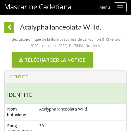
Mascarine Cadetiana
Menu
Toggl
navig
Acalypha lanceolata Willd.
Index taxonomique de la flore vasculaire de La Réunion (ITR) version
2020.1 du 4 dec. 2020) © CBNM - Boullet V.
TÉLÉCHARGER LA NOTICE
IDENTITÉ
IDENTITÉ
Nom
Acalypha lanceolata Willd.
botanique
Rang
30