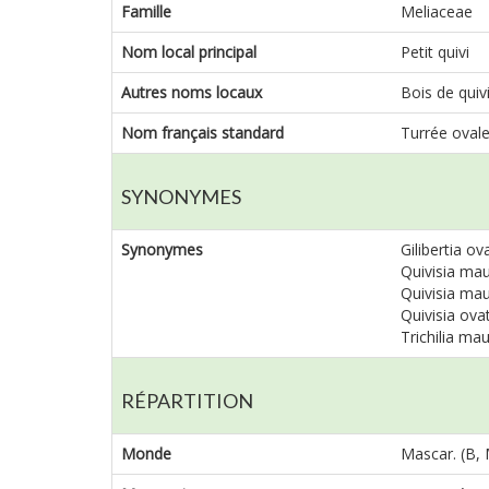
Famille
Meliaceae
Nom local principal
Petit quivi
Autres noms locaux
Bois de quiv
Nom français standard
Turrée oval
SYNONYMES
Synonymes
Gilibertia ova
Quivisia maur
Quivisia maur
Quivisia ovat
Trichilia mau
RÉPARTITION
Monde
Mascar. (B,