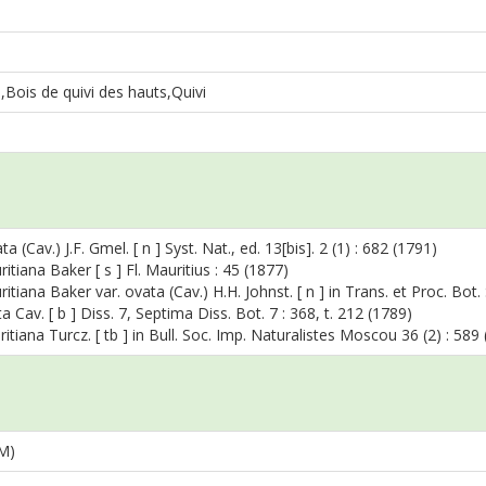
i,Bois de quivi des hauts,Quivi
e
ta (Cav.) J.F. Gmel. [ n ] Syst. Nat., ed. 13[bis]. 2 (1) : 682 (1791)
itiana Baker [ s ] Fl. Mauritius : 45 (1877)
itiana Baker var. ovata (Cav.) H.H. Johnst. [ n ] in Trans. et Proc. Bot
a Cav. [ b ] Diss. 7, Septima Diss. Bot. 7 : 368, t. 212 (1789)
ritiana Turcz. [ tb ] in Bull. Soc. Imp. Naturalistes Moscou 36 (2) : 589
 M)