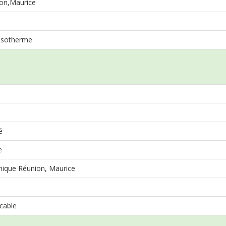
on,Maurice
sotherme
é
e
que Réunion, Maurice
cable