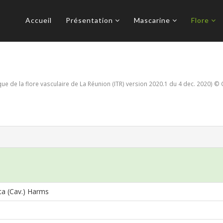
Accueil
Présentation
Mascarine
Flore
e de la flore vasculaire de La Réunion (ITR) version 2020.1 du 4 dec. 2020) © 
ta (Cav.) Harms