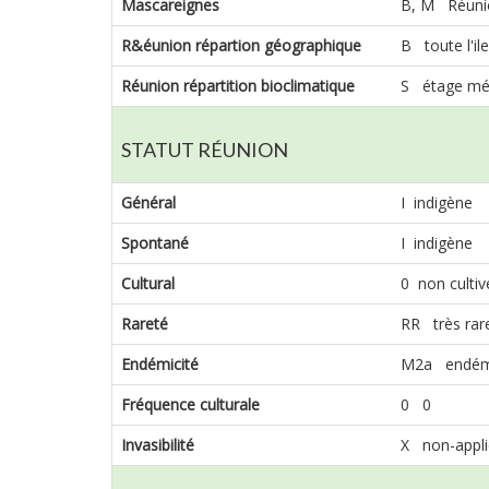
Mascareignes
B, M Réuni
R&éunion répartion géographique
B toute l'ile
Réunion répartition bioclimatique
S étage mé
STATUT RÉUNION
Général
I indigène
Spontané
I indigène
Cultural
0 non cultiv
Rareté
RR très rar
Endémicité
M2a endémi
Fréquence culturale
0 0
Invasibilité
X non-appli