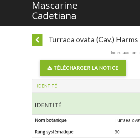
Mascarine
Cadetiana
Turraea ovata (Cav.) Harms
Index taxonomiqu
TÉLÉCHARGER LA NOTICE
IDENTITÉ
IDENTITÉ
Nom botanique
Turraea ova
Rang systématique
30