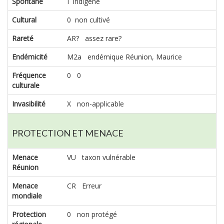
Spontané
I indigène
Cultural
0 non cultivé
Rareté
AR? assez rare?
Endémicité
M2a endémique Réunion, Maurice
Fréquence
0 0
culturale
Invasibilité
X non-applicable
PROTECTION ET MENACE
Menace
VU taxon vulnérable
Réunion
Menace
CR Erreur
mondiale
Protection
0 non protégé