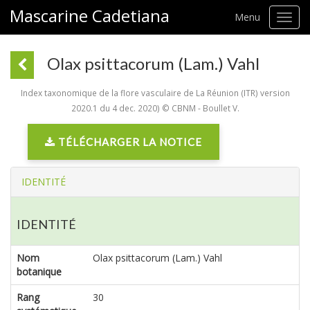
Mascarine Cadetiana
Menu
Toggl
navig
Olax psittacorum (Lam.) Vahl
Index taxonomique de la flore vasculaire de La Réunion (ITR) version
2020.1 du 4 dec. 2020) © CBNM - Boullet V.
TÉLÉCHARGER LA NOTICE
IDENTITÉ
IDENTITÉ
Nom
Olax psittacorum (Lam.) Vahl
botanique
Rang
30