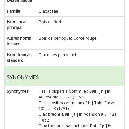
systématique
Famille
Olacaceae
Nom local
Bois d'effort
principal
Autres noms
Bois de perroquet,Corce rouge
locaux
Nom français
Olace des perroquets
standard
SYNONYMES
Synonymes
Fissilia disparilis Comm. ex Baill. [ n ] in
Adansonia 3 : 121 (1862)
Fissilia psittacorum Lam. [ b ] Tabl. Encycl. 1 :
102, t. 28 (1791)
Olax breonii Baill. [ t ] in Adansonia 3 : 121
(1862)
Olax thouarsiana auct. non Baill. [ p ] in