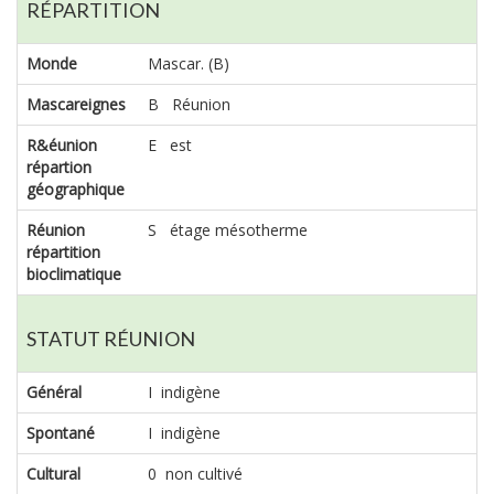
RÉPARTITION
Monde
Mascar. (B)
Mascareignes
B Réunion
R&éunion
E est
répartion
géographique
Réunion
S étage mésotherme
répartition
bioclimatique
STATUT RÉUNION
Général
I indigène
Spontané
I indigène
Cultural
0 non cultivé