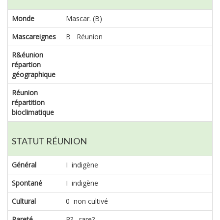
Monde
Mascar. (B)
Mascareignes
B Réunion
R&éunion
répartion
géographique
Réunion
répartition
bioclimatique
STATUT RÉUNION
Général
I indigène
Spontané
I indigène
Cultural
0 non cultivé
Rareté
R? rare?