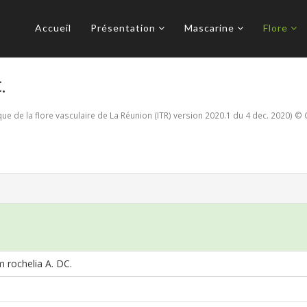
Accueil
Présentation
Mascarine
Flore
.
e de la flore vasculaire de La Réunion (ITR) version 2020.1 du 4 dec. 2020) © 
 rochelia A. DC.