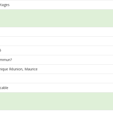
étages
é
ommun?
que Réunion, Maurice
cable