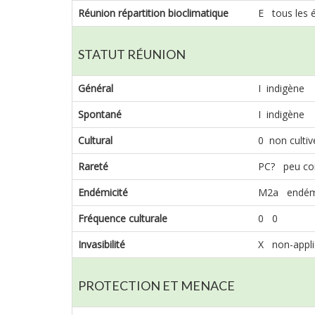
Réunion répartition bioclimatique
E tous les 
STATUT RÉUNION
Général
I indigène
Spontané
I indigène
Cultural
0 non cultiv
Rareté
PC? peu c
Endémicité
M2a endémi
Fréquence culturale
0 0
Invasibilité
X non-appli
PROTECTION ET MENACE