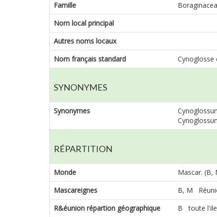
Famille
Boraginace
Nom local principal
Autres noms locaux
Nom français standard
Cynoglosse 
SYNONYMES
Synonymes
Cynoglossum 
Cynoglossum
RÉPARTITION
Monde
Mascar. (B,
Mascareignes
B, M Réuni
R&éunion répartion géographique
B toute l'ile