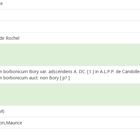
ae
de Rochel
borbonicum Bory var. adscendens A. DC. [ t ] in A.L.P.P. de Candolle, 
 borbonicum auct. non Bory [ p? ]
 M)
on,Maurice