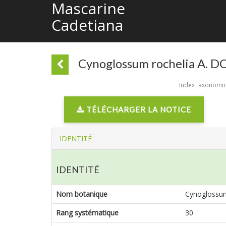
Mascarine
Cadetiana
Cynoglossum rochelia A. DC
Index taxonomiqu
TÉLÉCHARGER LA NOTICE
IDENTITÉ
IDENTITÉ
Nom botanique
Cynoglossum
Rang systématique
30