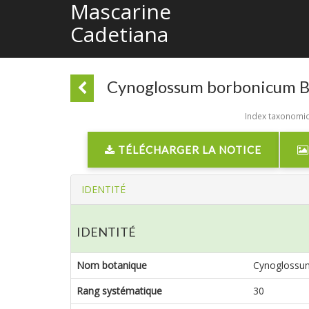
Mascarine
Cadetiana
Cynoglossum borbonicum B
Index taxonomiqu
TÉLÉCHARGER LA NOTICE
IDENTITÉ
IDENTITÉ
Nom botanique
Cynoglossu
Rang systématique
30