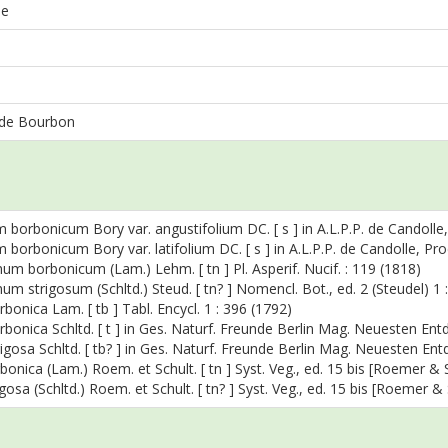
ae
 de Bourbon
borbonicum Bory var. angustifolium DC. [ s ] in A.L.P.P. de Candolle, 
borbonicum Bory var. latifolium DC. [ s ] in A.L.P.P. de Candolle, Prod
m borbonicum (Lam.) Lehm. [ tn ] Pl. Asperif. Nucif. : 119 (1818)
m strigosum (Schltd.) Steud. [ tn? ] Nomencl. Bot., ed. 2 (Steudel) 1 
bonica Lam. [ tb ] Tabl. Encycl. 1 : 396 (1792)
bonica Schltd. [ t ] in Ges. Naturf. Freunde Berlin Mag. Neuesten En
igosa Schltd. [ tb? ] in Ges. Naturf. Freunde Berlin Mag. Neuesten E
bonica (Lam.) Roem. et Schult. [ tn ] Syst. Veg., ed. 15 bis [Roemer & 
gosa (Schltd.) Roem. et Schult. [ tn? ] Syst. Veg., ed. 15 bis [Roemer &