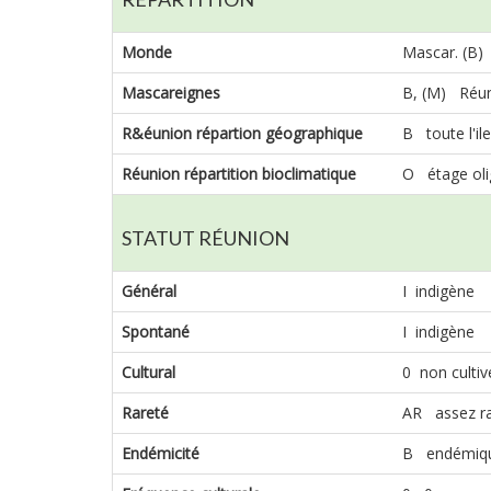
Monde
Mascar. (B)
Mascareignes
B, (M) Réun
R&éunion répartion géographique
B toute l'ile
Réunion répartition bioclimatique
O étage ol
STATUT RÉUNION
Général
I indigène
Spontané
I indigène
Cultural
0 non cultiv
Rareté
AR assez r
Endémicité
B endémiqu