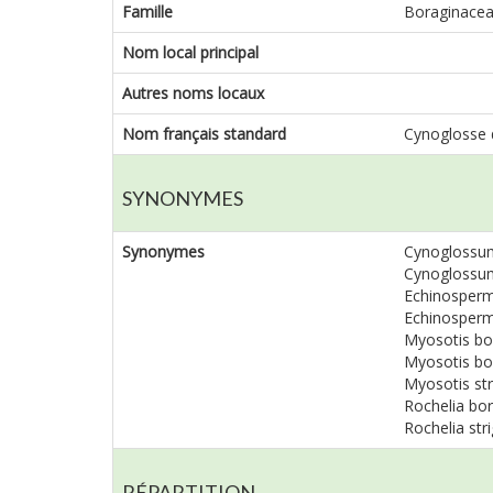
Famille
Boraginace
Nom local principal
Autres noms locaux
Nom français standard
Cynoglosse
SYNONYMES
Synonymes
Cynoglossum 
Cynoglossum 
Echinospermu
Echinospermu
Myosotis bor
Myosotis bor
Myosotis str
Rochelia bor
Rochelia stri
RÉPARTITION