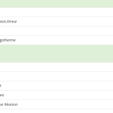
ion,Erreur
igotherme
é
are
e Réunion