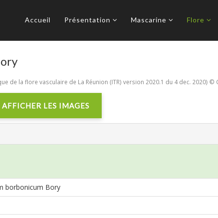
Accueil
Présentation
Mascarine
Flore
ory
e de la flore vasculaire de La Réunion (ITR) version 2020.1 du 4 dec. 2020) © 
AFFICHER LES IMAGES
m borbonicum Bory