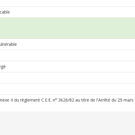
cable
lnérable
égé
Annexe II du règlement C.E.E. n° 3626/82 au titre de l'Arrêté du 29 mar