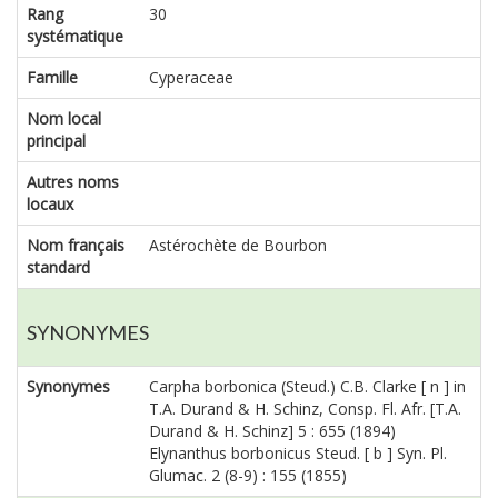
Rang
30
systématique
Famille
Cyperaceae
Nom local
principal
Autres noms
locaux
Nom français
Astérochète de Bourbon
standard
SYNONYMES
Synonymes
Carpha borbonica (Steud.) C.B. Clarke [ n ] in
T.A. Durand & H. Schinz, Consp. Fl. Afr. [T.A.
Durand & H. Schinz] 5 : 655 (1894)
Elynanthus borbonicus Steud. [ b ] Syn. Pl.
Glumac. 2 (8-9) : 155 (1855)