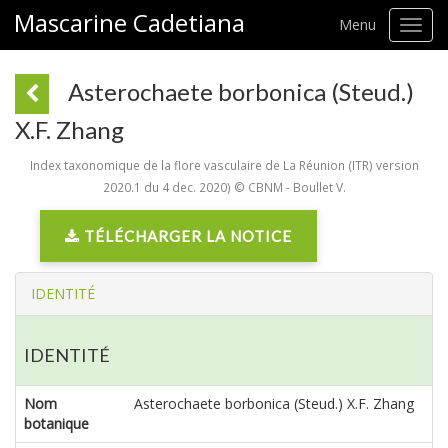
Mascarine Cadetiana
Menu
Toggl
navig
Asterochaete borbonica (Steud.)
X.F. Zhang
Index taxonomique de la flore vasculaire de La Réunion (ITR) version
2020.1 du 4 dec. 2020) © CBNM - Boullet V.
TÉLÉCHARGER LA NOTICE
IDENTITÉ
IDENTITÉ
Nom
Asterochaete borbonica (Steud.) X.F. Zhang
botanique