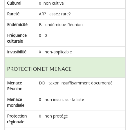
Cultural
0 non cultivé
Rareté
AR? assez rare?
Endémicité
B endémique Réunion
Fréquence
0 0
culturale
Invasibilité
X non-applicable
PROTECTION ET MENACE
Menace
DD taxon insuffisamment documenté
Réunion
Menace
0 non inscrit sur la liste
mondiale
Protection
0 non protégé
régionale