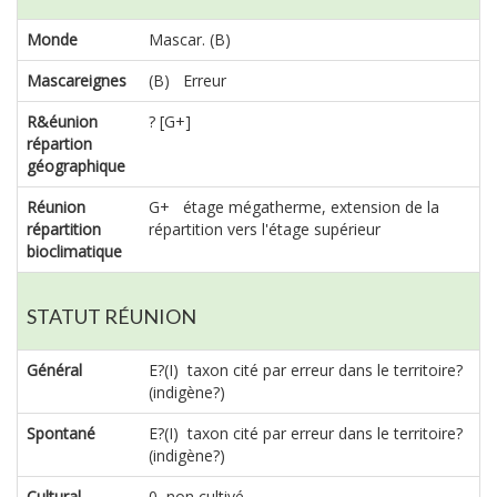
Monde
Mascar. (B)
Mascareignes
(B) Erreur
R&éunion
? [G+]
répartion
géographique
Réunion
G+ étage mégatherme, extension de la
répartition
répartition vers l'étage supérieur
bioclimatique
STATUT RÉUNION
Général
E?(I) taxon cité par erreur dans le territoire?
(indigène?)
Spontané
E?(I) taxon cité par erreur dans le territoire?
(indigène?)
Cultural
0 non cultivé