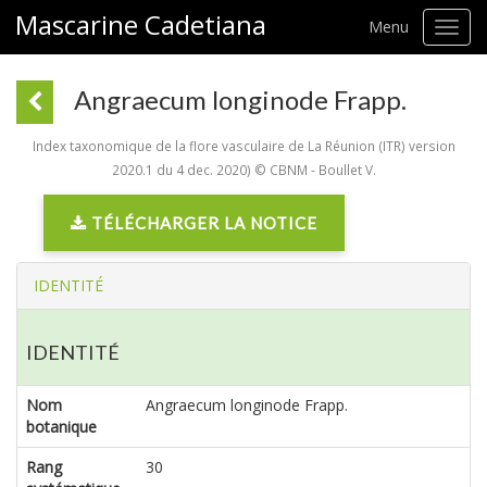
Mascarine Cadetiana
Menu
Toggl
navig
Angraecum longinode Frapp.
Index taxonomique de la flore vasculaire de La Réunion (ITR) version
2020.1 du 4 dec. 2020) © CBNM - Boullet V.
TÉLÉCHARGER LA NOTICE
IDENTITÉ
IDENTITÉ
Nom
Angraecum longinode Frapp.
botanique
Rang
30