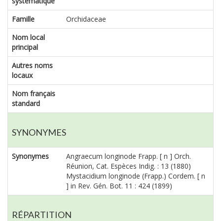
systématique
Famille
Orchidaceae
Nom local
principal
Autres noms
locaux
Nom français
standard
SYNONYMES
Synonymes
Angraecum longinode Frapp. [ n ] Orch.
Réunion, Cat. Espèces Indig. : 13 (1880)
Mystacidium longinode (Frapp.) Cordem. [ n
] in Rev. Gén. Bot. 11 : 424 (1899)
RÉPARTITION