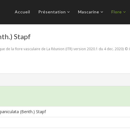
Accueil
Présentation
Mascarine
Flore
nth.) Stapf
e de la flore vasculaire de La Réunion (ITR) version 2020.1 du 4 dec. 2020) © 
 paniculata (Benth.) Stapf