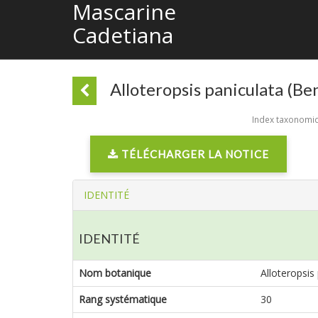
Mascarine
Cadetiana
Alloteropsis paniculata (Be
Index taxonomiqu
TÉLÉCHARGER LA NOTICE
IDENTITÉ
IDENTITÉ
Nom botanique
Alloteropsis
Rang systématique
30