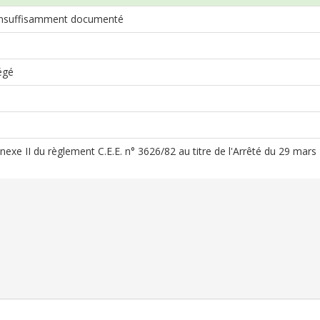
nsuffisamment documenté
égé
Annexe II du règlement C.E.E. n° 3626/82 au titre de l'Arrêté du 29 mar