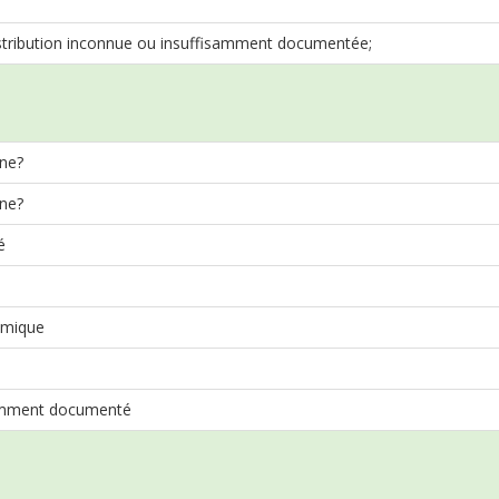
stribution inconnue ou insuffisamment documentée;
ne?
ne?
é
mique
amment documenté