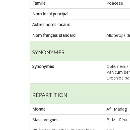
Famille
Poaceae
Nom local principal
Autres noms locaux
Nom français standard
Allotéropsid
SYNONYMES
Synonymes
Oplismenus b
Panicum bent
Urochloa pani
RÉPARTITION
Monde
Af., Madag.,
Mascareignes
B, M Réuni