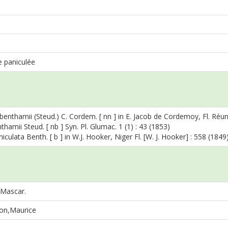
e paniculée
enthamii (Steud.) C. Cordem. [ nn ] in E. Jacob de Cordemoy, Fl. Réun
hamii Steud. [ nb ] Syn. Pl. Glumac. 1 (1) : 43 (1853)
culata Benth. [ b ] in W.J. Hooker, Niger Fl. [W. J. Hooker] : 558 (1849
 Mascar.
on,Maurice