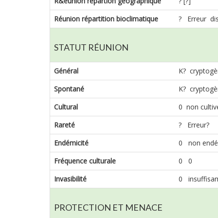
R&éunion répartion géographique
? [?]
Réunion répartition bioclimatique
? Erreur di
STATUT RÉUNION
Général
K? cryptogè
Spontané
K? cryptogè
Cultural
0 non cultiv
Rareté
? Erreur?
Endémicité
0 non endé
Fréquence culturale
0 0
Invasibilité
0 insuffis
PROTECTION ET MENACE