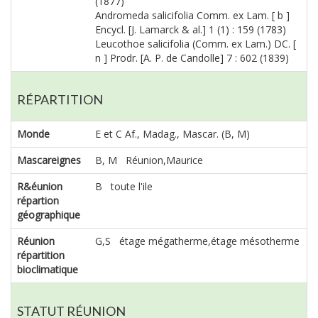
(1877)
Andromeda salicifolia Comm. ex Lam. [ b ]
Encycl. [J. Lamarck & al.] 1 (1) : 159 (1783)
Leucothoe salicifolia (Comm. ex Lam.) DC. [
n ] Prodr. [A. P. de Candolle] 7 : 602 (1839)
RÉPARTITION
Monde
E et C Af., Madag., Mascar. (B, M)
Mascareignes
B, M Réunion,Maurice
R&éunion
B toute l'ile
répartion
géographique
Réunion
G,S étage mégatherme,étage mésotherme
répartition
bioclimatique
STATUT RÉUNION