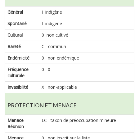
Général
I indigène
Spontané
I indigène
Cultural
0 non cultivé
Rareté
C commun
Endémicité
0 non endémique
Fréquence
0 0
culturale
Invasibilité
X non-applicable
PROTECTION ET MENACE
Menace
LC taxon de préoccupation mineure
Réunion
Menace
0 non inscrit sur la liste