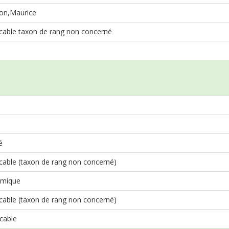
on,Maurice
cable taxon de rang non concerné
é
cable (taxon de rang non concerné)
mique
cable (taxon de rang non concerné)
cable