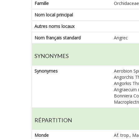
Famille
Orchidaceae
Nom local principal
Autres noms locaux
Nom français standard
Angrec
SYNONYMES
Synonymes
Aerobion Spre
Angorchis Tho
Angorkis Thou
Angraecum ma
Bonniera Cor
Macroplectrum
RÉPARTITION
Monde
Af. trop., M