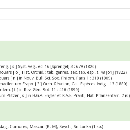
ng. [ s ] Syst. Veg., ed. 16 [Sprengel] 3 : 679 (1826)
uars [ o ] Hist. Orchid. : tab. genres, sec. tab. esp., t. 48 [o1] (1822)
ars [ n ] in Nouv. Bull. Sci. Soc. Philom. Paris 1 : 318 (1809)
cilentum Frapp. [ ? ] Orch. Réunion, Cat. Espèces Indig. : 13 (1880)
dem. [ t ] in Rev. Gén. Bot. 11 : 416 (1899)
 Pfitzer [ s ] in H.G.A. Engler et K.A.E. Prantl, Nat. Pflanzenfam. 2 (6
adag., Comores, Mascar. (B, M), Seych., Sri Lanka (1 sp.)