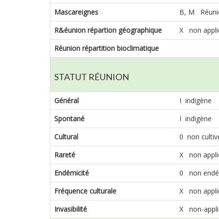
Mascareignes
B, M Réuni
R&éunion répartion géographique
X non appli
Réunion répartition bioclimatique
STATUT RÉUNION
Général
I indigène
Spontané
I indigène
Cultural
0 non cultiv
Rareté
X non appli
Endémicité
0 non endé
Fréquence culturale
X non appli
Invasibilité
X non-appli