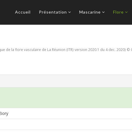
Accueil
Présentation
Mascarine
Flore
e de la flore vasculaire de La Réunion (ITR) version 2020.1 du 4 dec. 2020) © 
Bory