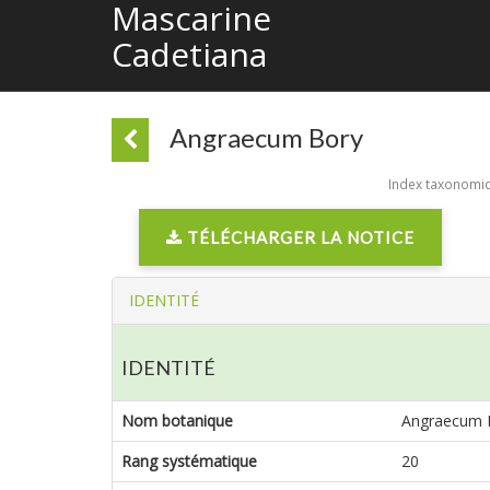
Mascarine
Cadetiana
Angraecum Bory
Index taxonomiqu
TÉLÉCHARGER LA NOTICE
IDENTITÉ
IDENTITÉ
Nom botanique
Angraecum 
Rang systématique
20