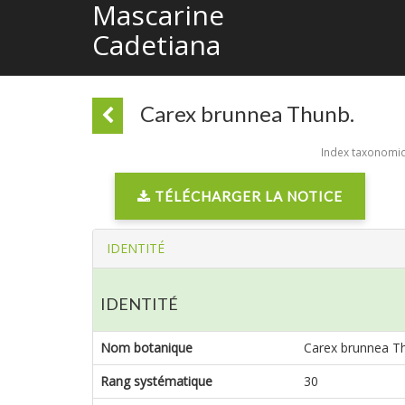
Mascarine
Cadetiana
Carex brunnea Thunb.
Index taxonomiqu
TÉLÉCHARGER LA NOTICE
IDENTITÉ
IDENTITÉ
Nom botanique
Carex brunnea T
Rang systématique
30