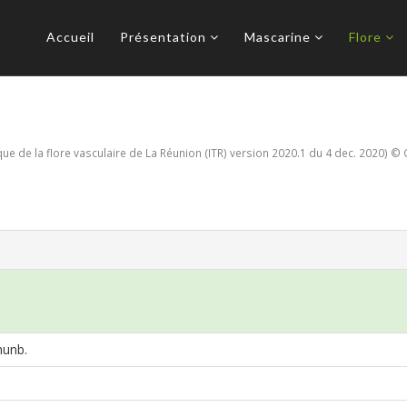
Accueil
Présentation
Mascarine
Flore
e de la flore vasculaire de La Réunion (ITR) version 2020.1 du 4 dec. 2020) © 
hunb.