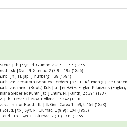
Steud. [ tb ] Syn. Pl. Glumac. 2 (8-9) : 195 (1855)
eud. [ sb ] Syn. Pl. Glumac. 2 (8-9) : 195 (1855)
nb. [ n ] Fl. Jap. (Thunberg) : 38 (1784)
nb. var. decurtata Boott ex Cordem. [ s? ] Fl. Réunion (E.J. de Corde
b. var. minor (Boott) Kük. [ tn ] in H.G.A. Engler, Pflanzenr. (Engler),
na Sieber ex Kunth [ tb ] Enum. Pl. [Kunth] 2 : 391 (1837)
r. [ tb ] Prodr. Fl. Nov. Holland. 1 : 242 (1810)
r. var. minor Boott [ tb ] Ill. Gen. Carex 1 : 59, t. 156 (1858)
Steud. [ tb ] Syn. Pl. Glumac. 2 (8-9) : 204 (1855)
teud. [ tb ] Syn. Pl. Glumac. 2 (10) : 319 (1855)