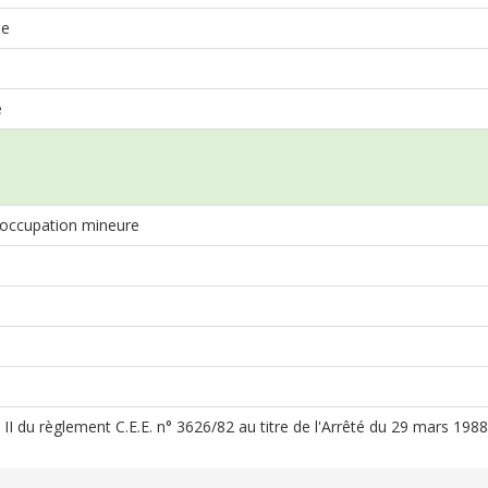
ue
e
occupation mineure
e II du règlement C.E.E. n° 3626/82 au titre de l'Arrêté du 29 mars 198