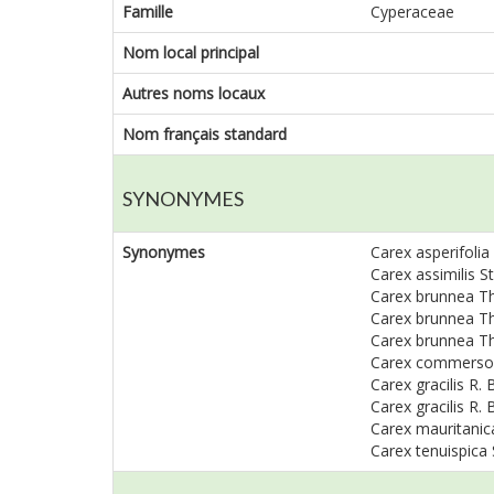
Famille
Cyperaceae
Nom local principal
Autres noms locaux
Nom français standard
SYNONYMES
Synonymes
Carex asperifolia 
Carex assimilis St
Carex brunnea Thu
Carex brunnea Thu
Carex brunnea Thun
Carex commersonia
Carex gracilis R. B
Carex gracilis R. B
Carex mauritanica 
Carex tenuispica S