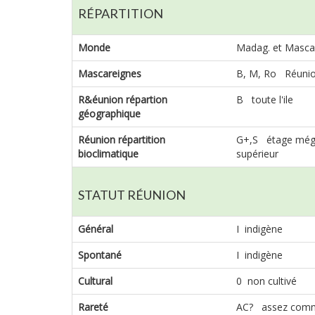
RÉPARTITION
Monde
Madag. et Mascar.
Mascareignes
B, M, Ro Réunio
R&éunion répartion
B toute l'ile
géographique
Réunion répartition
G+,S étage mégath
bioclimatique
supérieur
STATUT RÉUNION
Général
I indigène
Spontané
I indigène
Cultural
0 non cultivé
Rareté
AC? assez com