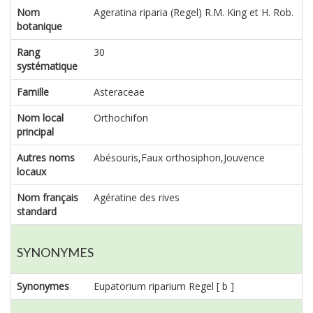
Nom
Ageratina riparia (Regel) R.M. King et H. Rob.
botanique
Rang
30
systématique
Famille
Asteraceae
Nom local
Orthochifon
principal
Autres noms
Abésouris,Faux orthosiphon,Jouvence
locaux
Nom français
Agératine des rives
standard
SYNONYMES
Synonymes
Eupatorium riparium Regel [ b ]