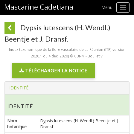
Mascarine Cadetiana
Menu
Toggl
navig
Dypsis lutescens (H. Wendl.)
Beentje et J. Dransf.
Index taxonomique de la flore vasculaire de La Réunion (ITR) version
2020.1 du 4 dec. 2020) © CBNM - Boullet V.
TÉLÉCHARGER LA NOTICE
IDENTITÉ
IDENTITÉ
Nom
Dypsis lutescens (H. Wendl.) Beentje et J.
botanique
Dransf.