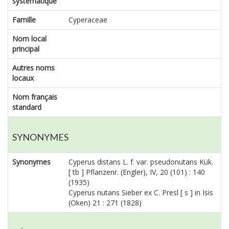
systématique
Famille
Cyperaceae
Nom local
principal
Autres noms
locaux
Nom français
standard
SYNONYMES
Synonymes
Cyperus distans L. f. var. pseudonutans Kük.
[ tb ] Pflanzenr. (Engler), IV, 20 (101) : 140
(1935)
Cyperus nutans Sieber ex C. Presl [ s ] in Isis
(Oken) 21 : 271 (1828)