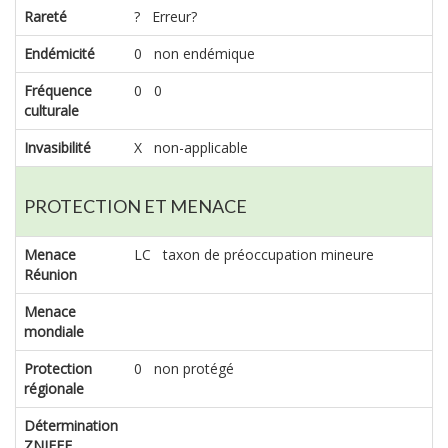
Rareté
? Erreur?
Endémicité
0 non endémique
Fréquence
0 0
culturale
Invasibilité
X non-applicable
PROTECTION ET MENACE
Menace
LC taxon de préoccupation mineure
Réunion
Menace
mondiale
Protection
0 non protégé
régionale
Détermination
ZNIEFF