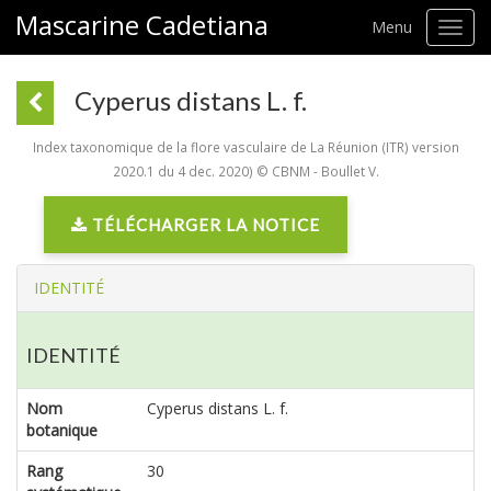
Mascarine Cadetiana
Menu
Toggl
navig
Cyperus distans L. f.
Index taxonomique de la flore vasculaire de La Réunion (ITR) version
2020.1 du 4 dec. 2020) © CBNM - Boullet V.
TÉLÉCHARGER LA NOTICE
IDENTITÉ
IDENTITÉ
Nom
Cyperus distans L. f.
botanique
Rang
30