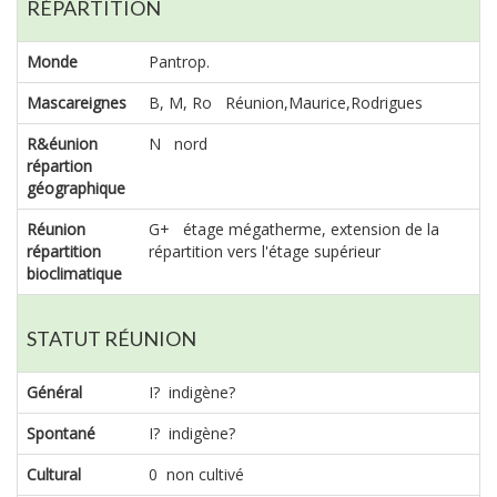
RÉPARTITION
Monde
Pantrop.
Mascareignes
B, M, Ro Réunion,Maurice,Rodrigues
R&éunion
N nord
répartion
géographique
Réunion
G+ étage mégatherme, extension de la
répartition
répartition vers l'étage supérieur
bioclimatique
STATUT RÉUNION
Général
I? indigène?
Spontané
I? indigène?
Cultural
0 non cultivé