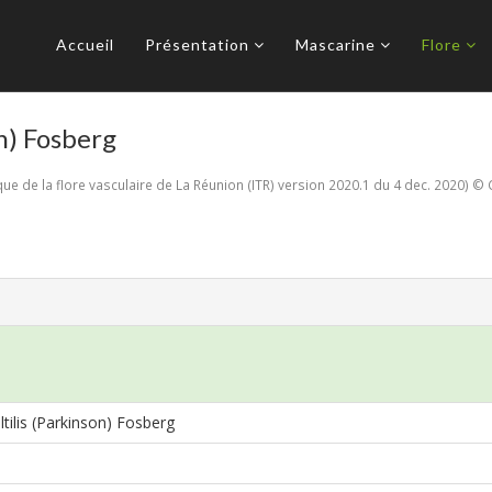
Accueil
Présentation
Mascarine
Flore
on) Fosberg
e de la flore vasculaire de La Réunion (ITR) version 2020.1 du 4 dec. 2020) © 
ltilis (Parkinson) Fosberg