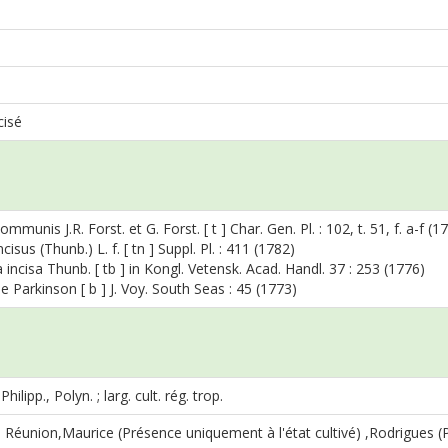
cisé
mmunis J.R. Forst. et G. Forst. [ t ] Char. Gen. Pl. : 102, t. 51, f. a-f (1
cisus (Thunb.) L. f. [ tn ] Suppl. Pl. : 411 (1782)
incisa Thunb. [ tb ] in Kongl. Vetensk. Acad. Handl. 37 : 253 (1776)
le Parkinson [ b ] J. Voy. South Seas : 45 (1773)
hilipp., Polyn. ; larg. cult. rég. trop.
 Réunion,Maurice (Présence uniquement à l'état cultivé) ,Rodrigues (P