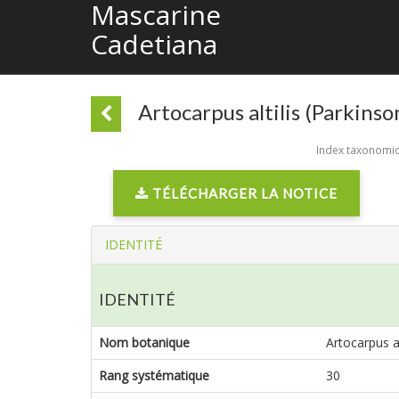
Mascarine
Cadetiana
Artocarpus altilis (Parkins
Index taxonomiqu
TÉLÉCHARGER LA NOTICE
IDENTITÉ
IDENTITÉ
Nom botanique
Artocarpus a
Rang systématique
30