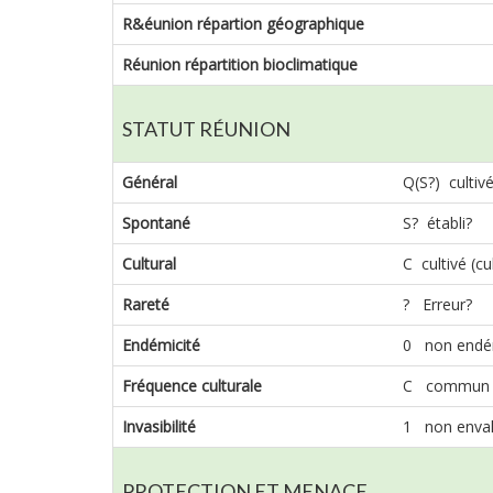
R&éunion répartion géographique
Réunion répartition bioclimatique
STATUT RÉUNION
Général
Q(S?) cultivé
Spontané
S? établi?
Cultural
C cultivé (cu
Rareté
? Erreur?
Endémicité
0 non endé
Fréquence culturale
C commun
Invasibilité
1 non envah
PROTECTION ET MENACE