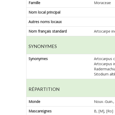
Famille
Moraceae
Nom local principal
Autres noms locaux
Nom français standard
Artocarpe in
SYNONYMES
Synonymes
Artocarpus co
Artocarpus in
Radermachia 
Sitodium alti
RÉPARTITION
Monde
Nouv.-Guin., P
Mascareignes
B, [M], [Ro]