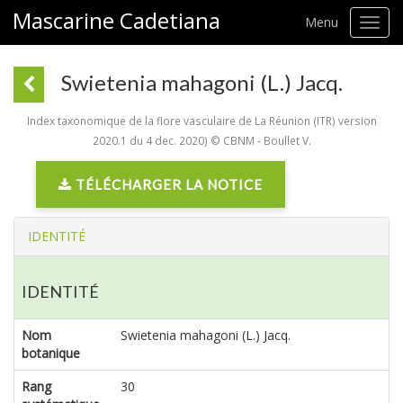
Mascarine Cadetiana
Menu
Toggl
navig
Swietenia mahagoni (L.) Jacq.
Index taxonomique de la flore vasculaire de La Réunion (ITR) version
2020.1 du 4 dec. 2020) © CBNM - Boullet V.
TÉLÉCHARGER LA NOTICE
IDENTITÉ
IDENTITÉ
Nom
Swietenia mahagoni (L.) Jacq.
botanique
Rang
30