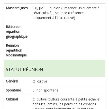
Mascareignes
[B], [M] Réunion (Présence uniquement à
l'état cultivé) ,Maurice (Présence
uniquement à l'état cultivé)
R&éunion
répartion
géographique
Réunion
répartition
bioclimatique
STATUT RÉUNION
Général
Q cultivé
Spontané
0 non spontané
Cultural
C cultivé (culture courante à petite échelle)
dans les jardins, les parcs et les espaces
urbains, pour l'ornement ou le potager