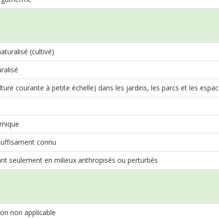
turalisé (cultivé)
ralisé
lture courante à petite échelle) dans les jardins, les parcs et les esp
mique
suffisament connu
nt seulement en milieux anthropisés ou perturbés
on non applicable