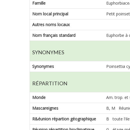
Famille
Euphorbiace
Nom local principal
Petit poinset
Autres noms locaux
Nom français standard
Euphorbe à 
SYNONYMES
Synonymes
Poinsettia c
RÉPARTITION
Monde
Am. trop. et 
Mascareignes
B, M Réuni
R&éunion répartion géographique
B toute l'ile
Réunion répartition bioclimatique
G étage mé