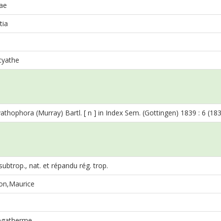
ae
tia
cyathe
yathophora (Murray) Bartl. [ n ] in Index Sem. (Gottingen) 1839 : 6 (18
subtrop., nat. et répandu rég. trop.
on,Maurice
gatherme