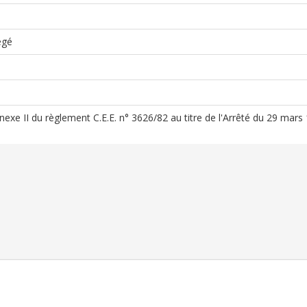
égé
nnexe II du règlement C.E.E. n° 3626/82 au titre de l'Arrêté du 29 mars