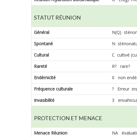
STATUT RÉUNION
Général
N(Q) sténona
Spontané
N sténonatu
Cultural
C cultivé (cu
Rareté
R? rare?
Endémicité
0 non endé
Fréquence culturale
? Erreur in
Invasibilité
3 envahissa
PROTECTION ET MENACE
Menace Réunion
NA évaluati