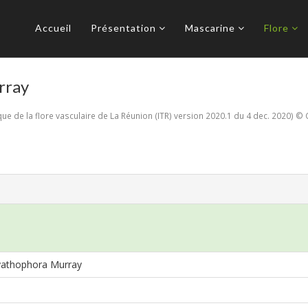
Accueil
Présentation
Mascarine
Flore
rray
e de la flore vasculaire de La Réunion (ITR) version 2020.1 du 4 dec. 2020) © 
yathophora Murray