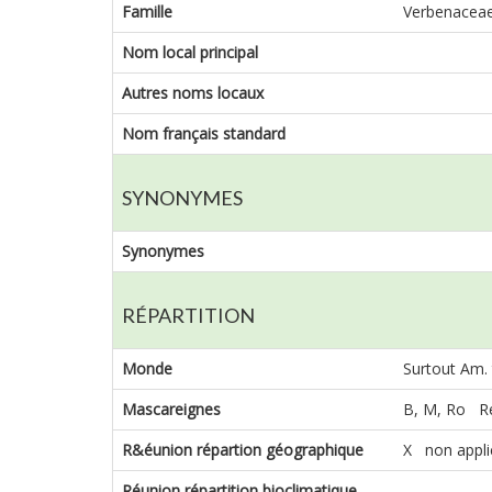
Famille
Verbenacea
Nom local principal
Autres noms locaux
Nom français standard
SYNONYMES
Synonymes
RÉPARTITION
Monde
Surtout Am. t
Mascareignes
B, M, Ro Ré
R&éunion répartion géographique
X non appli
Réunion répartition bioclimatique