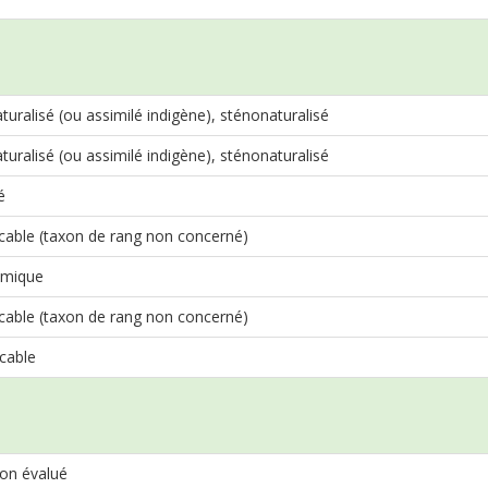
ralisé (ou assimilé indigène), sténonaturalisé
ralisé (ou assimilé indigène), sténonaturalisé
é
cable (taxon de rang non concerné)
mique
cable (taxon de rang non concerné)
cable
on évalué