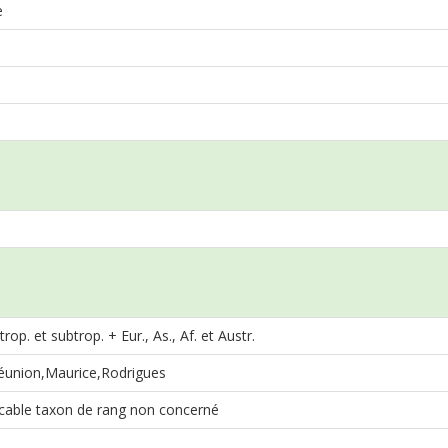
e
rop. et subtrop. + Eur., As., Af. et Austr.
union,Maurice,Rodrigues
cable taxon de rang non concerné