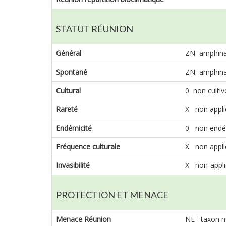
STATUT RÉUNION
Général
ZN amphinatu
Spontané
ZN amphinatu
Cultural
0 non cultiv
Rareté
X non appli
Endémicité
0 non endé
Fréquence culturale
X non appli
Invasibilité
X non-appli
PROTECTION ET MENACE
Menace Réunion
NE taxon n