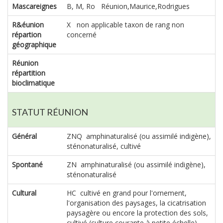
Mascareignes
B, M, Ro Réunion,Maurice,Rodrigues
R&éunion
X non applicable taxon de rang non
répartion
concerné
géographique
Réunion
répartition
bioclimatique
STATUT RÉUNION
Général
ZNQ amphinaturalisé (ou assimilé indigène),
sténonaturalisé, cultivé
Spontané
ZN amphinaturalisé (ou assimilé indigène),
sténonaturalisé
Cultural
HC cultivé en grand pour l'ornement,
l'organisation des paysages, la cicatrisation
paysagère ou encore la protection des sols,
cultivé (culture courante à petite échelle)