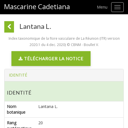
Mascarine Cadetiana
Menu
Toggl
navig
Lantana L.
Index taxonomique de la flore vasculaire de La Réunion (ITR) version
2020.1 du 4 dec. 2020) © CBNM - Boullet V.
TÉLÉCHARGER LA NOTICE
IDENTITÉ
IDENTITÉ
Nom
Lantana L.
botanique
Rang
20