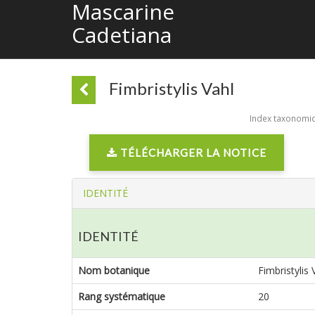
Mascarine
Cadetiana
Fimbristylis Vahl
Index taxonomiqu
TÉLÉCHARGER LA NOTICE
IDENTITÉ
IDENTITÉ
Nom botanique
Fimbristylis 
Rang systématique
20