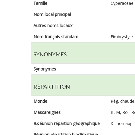
Famille
Cyperaceae
Nom local principal
Autres noms locaux
Nom français standard
Fimbrystyle
SYNONYMES
Synonymes
RÉPARTITION
Monde
Rég. chaudes
Mascareignes
B, M, Ro Ré
R&éunion répartion géographique
X non appli
Réunion répartition bioclimatique