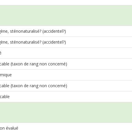
gène, sténonaturalisé? (accidentel?)
gène, sténonaturalisé? (accidentel?)
é
cable (taxon de rang non concerné)
mique
cable (taxon de rang non concerné)
cable
on évalué