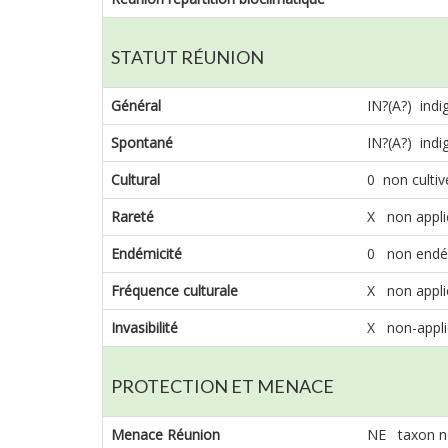
STATUT RÉUNION
Général
IN?(A?) indi
Spontané
IN?(A?) indi
Cultural
0 non cultiv
Rareté
X non appli
Endémicité
0 non endé
Fréquence culturale
X non appli
Invasibilité
X non-appli
PROTECTION ET MENACE
Menace Réunion
NE taxon n