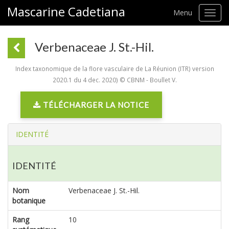
Mascarine Cadetiana
Menu
Toggl
navig
Verbenaceae J. St.-Hil.
Index taxonomique de la flore vasculaire de La Réunion (ITR) version
2020.1 du 4 dec. 2020) © CBNM - Boullet V.
TÉLÉCHARGER LA NOTICE
IDENTITÉ
IDENTITÉ
Nom
Verbenaceae J. St.-Hil.
botanique
Rang
10