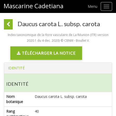
Mascarine Cadetiana
Menu
Toggl
navig
Daucus carota L. subsp. carota
Index taxonomique de la flore vasculaire de La Réunion (ITR) version
2020.1 du 4 dec. 2020) © CBNM - Boullet V.
TÉLÉCHARGER LA NOTICE
IDENTITÉ
IDENTITÉ
Nom
Daucus carota L. subsp. carota
botanique
Rang
40