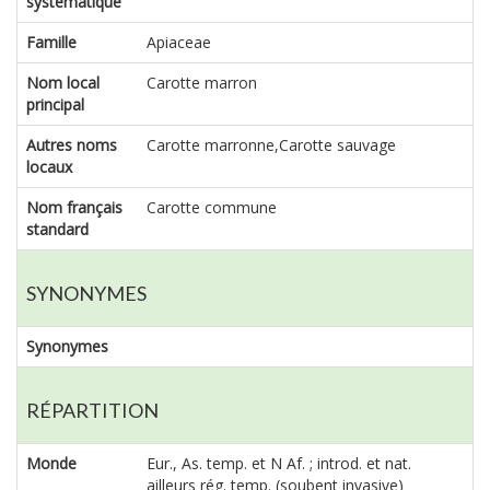
systématique
Famille
Apiaceae
Nom local
Carotte marron
principal
Autres noms
Carotte marronne,Carotte sauvage
locaux
Nom français
Carotte commune
standard
SYNONYMES
Synonymes
RÉPARTITION
Monde
Eur., As. temp. et N Af. ; introd. et nat.
ailleurs rég. temp. (soubent invasive)