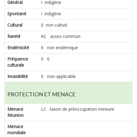
Général
I indigène
Spontané
I indigène
Cultural
0 non cultivé
Rareté
AC assez commun
Endémicité
0 non endémique
Fréquence
0 0
culturale
Invasibilité
X non-applicable
PROTECTION ET MENACE
Menace
LC taxon de préoccupation mineure
Réunion
Menace
mondiale