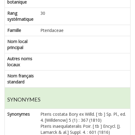
botanique
Rang
30
systématique
Famille
Pteridaceae
Nom local
principal
Autres noms
locaux
Nom français
standard
SYNONYMES
Synonymes
Pteris costata Bory ex Willd. [ tb ] Sp. Pl., ed.
4. [Willdenow] 5 (1) : 367 (1810)
Pteris inaequilateralis Poir. [ tb ] Encycl. [J.
Lamarck & al.] Suppl. 4. : 601 (1816)