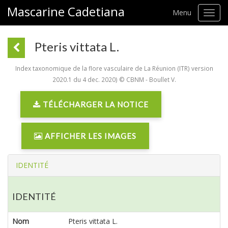
Mascarine Cadetiana
Menu
Toggl
navig
Pteris vittata L.
Index taxonomique de la flore vasculaire de La Réunion (ITR) version
2020.1 du 4 dec. 2020) © CBNM - Boullet V.
TÉLÉCHARGER LA NOTICE
AFFICHER LES IMAGES
IDENTITÉ
IDENTITÉ
Nom
Pteris vittata L.