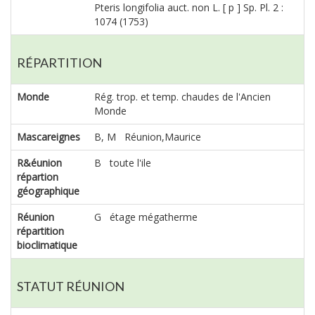
Pteris longifolia auct. non L. [ p ] Sp. Pl. 2 :
1074 (1753)
RÉPARTITION
Monde
Rég. trop. et temp. chaudes de l'Ancien
Monde
Mascareignes
B, M Réunion,Maurice
R&éunion
B toute l'ile
répartion
géographique
Réunion
G étage mégatherme
répartition
bioclimatique
STATUT RÉUNION