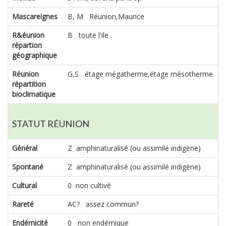
Mascareignes
B, M Réunion,Maurice
R&éunion
B toute l'ile
répartion
géographique
Réunion
G,S étage mégatherme,étage mésotherme
répartition
bioclimatique
STATUT RÉUNION
Général
Z amphinaturalisé (ou assimilé indigène)
Spontané
Z amphinaturalisé (ou assimilé indigène)
Cultural
0 non cultivé
Rareté
AC? assez commun?
Endémicité
0 non endémique