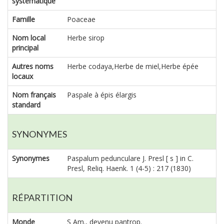
systématique
Famille
Poaceae
Nom local
Herbe sirop
principal
Autres noms
Herbe codaya,Herbe de miel,Herbe épée
locaux
Nom français
Paspale à épis élargis
standard
SYNONYMES
Synonymes
Paspalum pedunculare J. Presl [ s ] in C.
Presl, Reliq. Haenk. 1 (4-5) : 217 (1830)
RÉPARTITION
Monde
S Am., devenu pantrop.