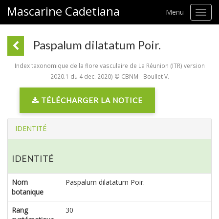
Mascarine Cadetiana
Menu
Toggl
navig
Paspalum dilatatum Poir.
Index taxonomique de la flore vasculaire de La Réunion (ITR) version
2020.1 du 4 dec. 2020) © CBNM - Boullet V.
TÉLÉCHARGER LA NOTICE
IDENTITÉ
IDENTITÉ
Nom
Paspalum dilatatum Poir.
botanique
Rang
30