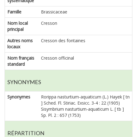
systématique
Famille
Brassicaceae
Nom local
Cresson
principal
Autres noms
Cresson des fontaines
locaux
Nom français
Cresson officinal
standard
SYNONYMES
Synonymes
Rorippa nasturtium-aquaticum (L.) Hayek [ tn
] Sched. Fl. Stiriac. Exsicc. 3-4 : 22 (1905)
Sisymbrium nasturtium-aquaticum L. [ tb ]
Sp. Pl. 2 : 657 (1753)
RÉPARTITION