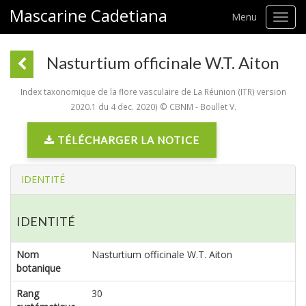
Mascarine Cadetiana
Menu
Toggl
navig
Nasturtium officinale W.T. Aiton
Index taxonomique de la flore vasculaire de La Réunion (ITR) version
2020.1 du 4 dec. 2020) © CBNM - Boullet V.
TÉLÉCHARGER LA NOTICE
IDENTITÉ
IDENTITÉ
Nom
Nasturtium officinale W.T. Aiton
botanique
Rang
30