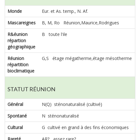
Monde
Eur. et As. temp., N. Af.
Mascareignes
B, M, Ro Réunion,Maurice,Rodrigues
R&éunion
B toute l'ile
répartion
géographique
Réunion
G,S étage mégatherme,étage mésotherme
répartition
bioclimatique
STATUT RÉUNION
Général
N(Q) sténonaturalisé (cultivé)
Spontané
N sténonaturalisé
Cultural
G cultivé en grand à des fins économiques
Rareté
AR? assez rare?