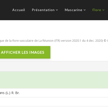
Accueil
Présentation
Mascarine
Flore
e de la flore vasculaire de La Réunion (ITR) version 2020.1 du 4 dec. 2020) © 
AFFICHER LES IMAGES
ans (L.) R. Br.