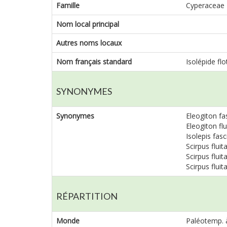
Famille
Cyperaceae
Nom local principal
Autres noms locaux
Nom français standard
Isolépide flo
SYNONYMES
Synonymes
Eleogiton fas
Eleogiton flu
Isolepis fasc
Scirpus fluita
Scirpus fluit
Scirpus fluit
RÉPARTITION
Monde
Paléotemp. 