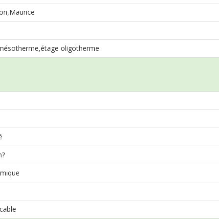
on,Maurice
mésotherme,étage oligotherme
é
n?
mique
cable