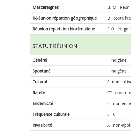
Mascareignes
B, M Réuni
R&éunion répartion géographique
B toute l'ile
Réunion répartition bioclimatique
S,O étage 
STATUT RÉUNION
Général
I indigène
Spontané
I indigène
Cultural
0 non cultiv
Rareté
C? commu
Endémicité
0 non endé
Fréquence culturale
0 0
Invasibilité
X non-appli