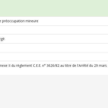
 préoccupation mineure
égé
Annexe II du règlement C.E.E. n° 3626/82 au titre de l'Arrêté du 29 mar