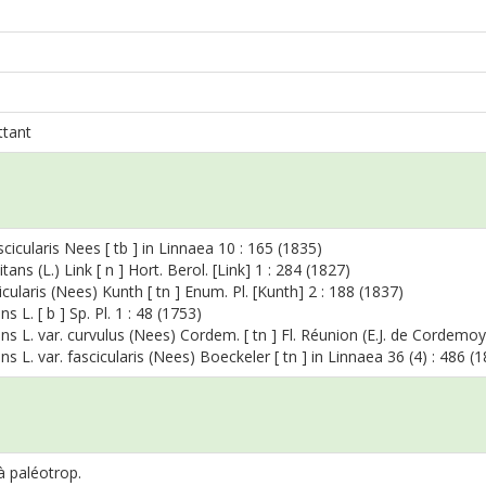
ttant
cicularis Nees [ tb ] in Linnaea 10 : 165 (1835)
itans (L.) Link [ n ] Hort. Berol. [Link] 1 : 284 (1827)
icularis (Nees) Kunth [ tn ] Enum. Pl. [Kunth] 2 : 188 (1837)
ns L. [ b ] Sp. Pl. 1 : 48 (1753)
ans L. var. curvulus (Nees) Cordem. [ tn ] Fl. Réunion (E.J. de Cordemoy
ans L. var. fascicularis (Nees) Boeckeler [ tn ] in Linnaea 36 (4) : 486 (
à paléotrop.