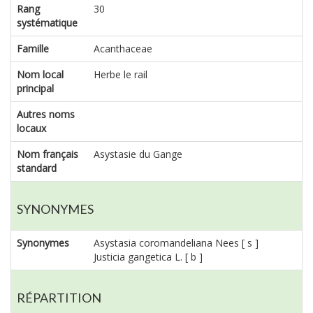
Rang
30
systématique
Famille
Acanthaceae
Nom local
Herbe le rail
principal
Autres noms
locaux
Nom français
Asystasie du Gange
standard
SYNONYMES
Synonymes
Asystasia coromandeliana Nees [ s ]
Justicia gangetica L. [ b ]
RÉPARTITION