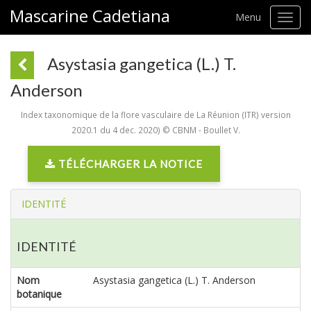
Mascarine Cadetiana
Menu
Toggl
navig
Asystasia gangetica (L.) T.
Anderson
Index taxonomique de la flore vasculaire de La Réunion (ITR) version
2020.1 du 4 dec. 2020) © CBNM - Boullet V.
TÉLÉCHARGER LA NOTICE
IDENTITÉ
IDENTITÉ
Nom
Asystasia gangetica (L.) T. Anderson
botanique