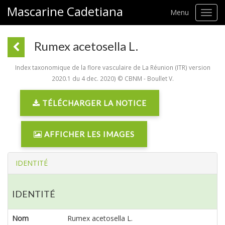
Mascarine Cadetiana
Menu
Toggl
navig
Rumex acetosella L.
Index taxonomique de la flore vasculaire de La Réunion (ITR) version
2020.1 du 4 dec. 2020) © CBNM - Boullet V.
TÉLÉCHARGER LA NOTICE
AFFICHER LES IMAGES
IDENTITÉ
IDENTITÉ
Nom
Rumex acetosella L.