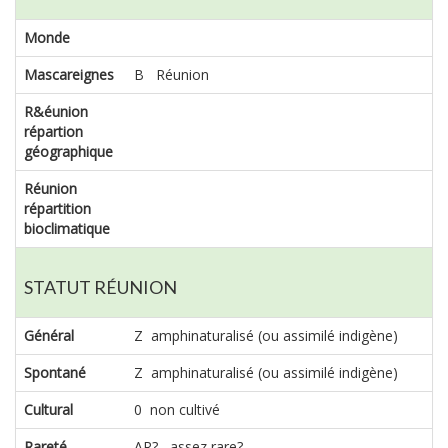
Monde
Mascareignes
B Réunion
R&éunion
répartion
géographique
Réunion
répartition
bioclimatique
STATUT RÉUNION
Général
Z amphinaturalisé (ou assimilé indigène)
Spontané
Z amphinaturalisé (ou assimilé indigène)
Cultural
0 non cultivé
Rareté
AR? assez rare?