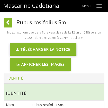
Mascarine Cadetiana
Menu
Toggl
navig
Rubus rosifolius Sm.
Index taxonomique de la flore vasculaire de La Réunion (ITR) version
2020.1 du 4 dec. 2020) © CBNM - Boullet V.
TÉLÉCHARGER LA NOTICE
AFFICHER LES IMAGES
IDENTITÉ
IDENTITÉ
Nom
Rubus rosifolius Sm.